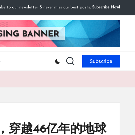
ibe to our newsletter & never miss our best posts.
Subscribe Now!
Subscribe
e
，穿越46亿年的地球