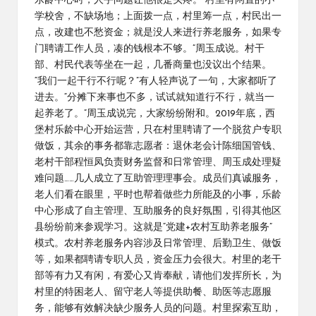
乐龄中心时，人手问题让他很是头疼。“村里有闲置的小
学校舍，不缺场地；上面拨一点，村里筹一点，村民出一
点，改建也不愁资金；就是没人来进行养老服务，如果专
门聘请工作人员，凑的钱根本不够。”周玉成说。村干
部、村民代表等坐在一起，几番商量也没议出个结果。
“我们一起干行不行呢？”有人轻声说了一句，大家都听了
进去。“分摊下来事也不多，试试就知道行不行，就当一
起养老了。”周玉成说完，大家纷纷附和。2019年底，西
堡村乐龄中心开始运营，只在村里聘请了一个脱贫户专职
做饭，其余的事务都靠志愿者：退休老会计陈细国管钱、
老村干部程恒凤负责财务监督和日常管理、周玉成处理疑
难问题……几人成立了互助管理理事会。成员们真诚服务，
老人们看在眼里，平时也帮着做些力所能及的小事，乐龄
中心形成了自主管理、互助服务的良好氛围，引得其他区
县纷纷前来参观学习。这就是“党建+农村互助养老服务”
模式。农村养老服务内容涉及日常管理、后勤卫生、做饭
等，如果都聘请专职人员，资金压力会很大。村里的老干
部等有力又有闲，有爱心又肯奉献，请他们发挥所长，为
村里的特困老人、留守老人等提供助餐、助医等志愿服
务，能够有效解决缺少服务人员的问题。村里探索互助，