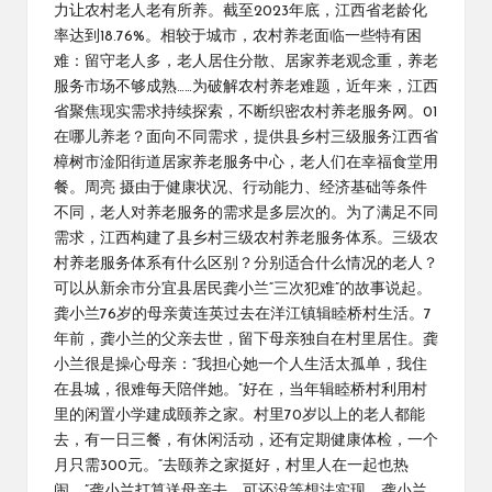
力让农村老人老有所养。截至2023年底，江西省老龄化
率达到18.76%。相较于城市，农村养老面临一些特有困
难：留守老人多，老人居住分散、居家养老观念重，养老
服务市场不够成熟……为破解农村养老难题，近年来，江西
省聚焦现实需求持续探索，不断织密农村养老服务网。01
在哪儿养老？面向不同需求，提供县乡村三级服务江西省
樟树市淦阳街道居家养老服务中心，老人们在幸福食堂用
餐。周亮 摄由于健康状况、行动能力、经济基础等条件
不同，老人对养老服务的需求是多层次的。为了满足不同
需求，江西构建了县乡村三级农村养老服务体系。三级农
村养老服务体系有什么区别？分别适合什么情况的老人？
可以从新余市分宜县居民龚小兰“三次犯难”的故事说起。
龚小兰76岁的母亲黄连英过去在洋江镇辑睦桥村生活。7
年前，龚小兰的父亲去世，留下母亲独自在村里居住。龚
小兰很是操心母亲：“我担心她一个人生活太孤单，我住
在县城，很难每天陪伴她。”好在，当年辑睦桥村利用村
里的闲置小学建成颐养之家。村里70岁以上的老人都能
去，有一日三餐，有休闲活动，还有定期健康体检，一个
月只需300元。“去颐养之家挺好，村里人在一起也热
闹。”龚小兰打算送母亲去。可还没等想法实现，龚小兰