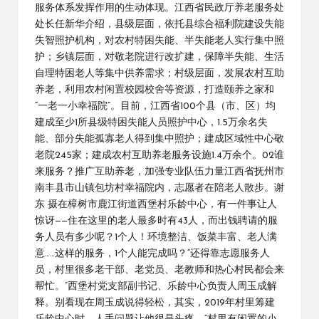
服务体系发挥作用的生动体现。江西省民政厅养老服务处
处长任新华介绍，县级层面，依托县综合福利院建设失能
失智照护机构，对农村特困失能、半失能老人实行集中照
护；乡镇层面，对敬老院进行改扩建，保障半失能、生活
自理特困老人等集中供养需求；村级层面，发展农村互助
养老，利用农村闲置校园校舍等资源，打造颐养之家和
“一老一小幸福院”。目前，江西省100个县（市、区）均
建成至少1所县级特困失能人员照护中心，1.5万余名失
能、部分失能孤寡老人得到集中照护；建成区域性中心敬
老院245家；建成农村互助养老服务设施1.4万余个。02谁
来服务？推广互助养老，加强专业队伍力量江西省抚州市
南丰县市山镇包坊村幸福院内，志愿者在陪老人散步。谢
东 摄在樟树市鹿江街道西堡村乐龄中心，有一件事让人
惊讶——住在这里的老人最多时有43人，而出钱聘请的服
务人员有多少呢？1个人！环境整洁、饭菜丰富、老人满
意……这样的服务，1个人能完成吗？“还得靠志愿服务人
员，村里很多老干部、老党员、老教师和热心村民都会来
帮忙。”西堡村党支部副书记、乐龄中心负责人周玉成解
释。别看现在周玉成说得轻松，其实，2019年村里筹建