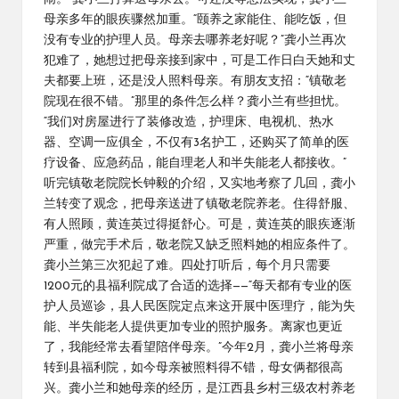
母亲多年的眼疾骤然加重。“颐养之家能住、能吃饭，但
没有专业的护理人员。母亲去哪养老好呢？”龚小兰再次
犯难了，她想过把母亲接到家中，可是工作日白天她和丈
夫都要上班，还是没人照料母亲。有朋友支招：“镇敬老
院现在很不错。”那里的条件怎么样？龚小兰有些担忧。
“我们对房屋进行了装修改造，护理床、电视机、热水
器、空调一应俱全，不仅有3名护工，还购买了简单的医
疗设备、应急药品，能自理老人和半失能老人都接收。”
听完镇敬老院院长钟毅的介绍，又实地考察了几回，龚小
兰转变了观念，把母亲送进了镇敬老院养老。住得舒服、
有人照顾，黄连英过得挺舒心。可是，黄连英的眼疾逐渐
严重，做完手术后，敬老院又缺乏照料她的相应条件了。
龚小兰第三次犯起了难。四处打听后，每个月只需要
1200元的县福利院成了合适的选择——“每天都有专业的医
护人员巡诊，县人民医院定点来这开展中医理疗，能为失
能、半失能老人提供更加专业的照护服务。离家也更近
了，我能经常去看望陪伴母亲。”今年2月，龚小兰将母亲
转到县福利院，如今母亲被照料得不错，母女俩都很高
兴。龚小兰和她母亲的经历，是江西县乡村三级农村养老