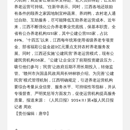
入机制，就是要让基层承受得起、老人负担得起，让互助
养老运营可持续。”任新华表示。同时，江西各地还鼓励
有条件的颐养之家因地制宜种蔬果、养鸡鸭，农村老人通
过自助、互助服务，尽可能降低互助养老运营成本。近年
来，江西不断强化公办养老事业兜底线，保基本职责。全
省有公办养老机构1251家，其中公建公营1113家，占比
89%。“十四五”以来，江西每年统筹使用省级养老专项资
金、部省福彩公益金超2亿元重点支持农村养老服务发
展。同时，江西还实施“公建民营”养老运营模式，现有公
建民营机构138家。“‘公建’让企业没了前期投资建设压力，
吸引他们参与；‘民营’让政府后期不用长期投入，转做监
管。”赣州市兴国县民政局局长钟林轶介绍。为完善“公建
民营”模式管理机制，江西明确规定，引进养老运营机构
要综合考量从业信誉、服务水平、可持续性等指标，并从
专项督查、严明奖惩等方面发力，促使运营机构提高服务
质量。报道来源：《人民日报》2024.11.1 第4版人民日报
记者 周欢
【责任编辑：唐华】