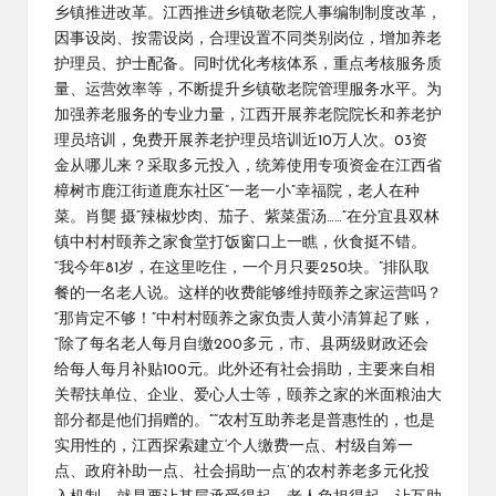
乡镇推进改革。江西推进乡镇敬老院人事编制制度改革，
因事设岗、按需设岗，合理设置不同类别岗位，增加养老
护理员、护士配备。同时优化考核体系，重点考核服务质
量、运营效率等，不断提升乡镇敬老院管理服务水平。为
加强养老服务的专业力量，江西开展养老院院长和养老护
理员培训，免费开展养老护理员培训近10万人次。03资
金从哪儿来？采取多元投入，统筹使用专项资金在江西省
樟树市鹿江街道鹿东社区“一老一小”幸福院，老人在种
菜。肖龑 摄“辣椒炒肉、茄子、紫菜蛋汤……”在分宜县双林
镇中村村颐养之家食堂打饭窗口上一瞧，伙食挺不错。
“我今年81岁，在这里吃住，一个月只要250块。”排队取
餐的一名老人说。这样的收费能够维持颐养之家运营吗？
“那肯定不够！”中村村颐养之家负责人黄小清算起了账，
“除了每名老人每月自缴200多元，市、县两级财政还会
给每人每月补贴100元。此外还有社会捐助，主要来自相
关帮扶单位、企业、爱心人士等，颐养之家的米面粮油大
部分都是他们捐赠的。”“农村互助养老是普惠性的，也是
实用性的，江西探索建立‘个人缴费一点、村级自筹一
点、政府补助一点、社会捐助一点’的农村养老多元化投