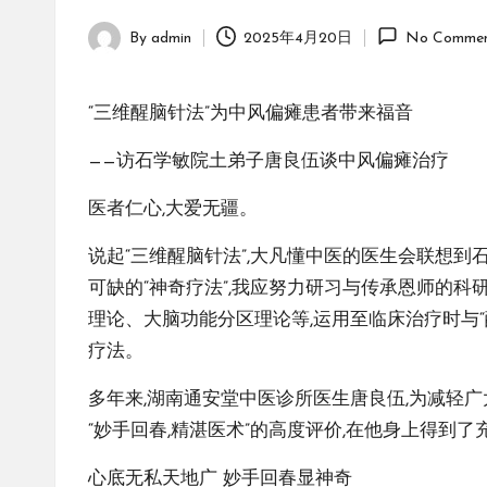
By
admin
2025年4月20日
No Commen
Posted
by
“三维醒脑针法”为中风偏瘫患者带来福音
——访石学敏院土弟子唐良伍谈中风偏瘫治疗
医者仁心,大爱无疆。
说起“三维醒脑针法”,大凡懂中医的医生会联想到
可缺的“神奇疗法”,我应努力研习与传承恩师的科
理论、大脑功能分区理论等,运用至临床治疗时与“
疗法。
多年来,湖南通安堂中医诊所医生唐良伍,为减轻广
“妙手回春,精湛医术”的高度评价,在他身上得到了
心底无私天地广 妙手回春显神奇