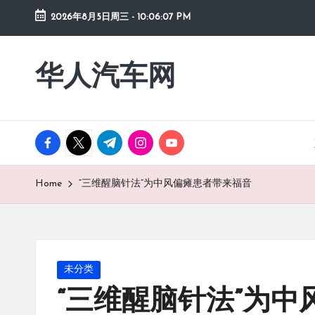
2026年8月5日周三
-
10:06:08 PM
Skip
to
华人汽车网
content
facebook.com
twitter.com
t.me
instagram.com
youtube.com
Home
“三维醒脑针法”为中风偏瘫患者带来福音
Posted
未分类
in
“三维醒脑针法”为