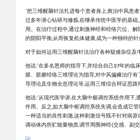
“把三维醒脑针法扎进每个患者身上,救治中风患者
过多年潜心钻研与修炼,在继承传统中医学的基础上
用。在治疗过程中,通过刺激神经和经络穴位、解
的阴阳平衡,从而恢复机体健康,成为一种独特的针
对于如何运用三维醒脑针法治疗各种疑难杂症及中风
他说:“在多名恩师的指导下,并结合自己27年的
膜、脏腑经络三维理论为指导,对中风偏瘫治疗有
导理论及生物全息理论等,运用三维综合辩证思路
他说:“从现代医学讲,在大脑中极调控系统作用下
作用。反之,如大脑中枢调控系统失调,会造成它
一种适当的良性刺激,这种刺激信号既不针对病原
调动体内所贮能量物质,调节周围神经(交感、副交