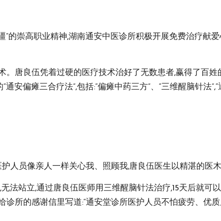
”的崇高职业精神,湖南通安中医诊所积极开展免费治疗献爱心
技术。唐良伍凭着过硬的医疗技术治好了无数患者,赢得了百姓
安偏瘫三合疗法”,包括:“偏瘫中药三方”、“三维醒脑针法”,
,医护人员像亲人一样关心我、照顾我,唐良伍医生以精湛的医
痪,无法站立,通过唐良伍医师用三维醒脑针法治疗,15天后就
给诊所的感谢信里写道:“通安堂诊所医护人员不怕疲劳、优质