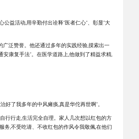
公益活动,用辛勤付出诠释“医者仁心”、彰显“大
的广泛赞誉。他还通过多年的实践经验,摸索出一
“通安康复手法”。在医学道路上,他做到了精益求精,
木治好了我多年的中风瘫痪,真是华佗再世啊”。
可以自行行走,生活完全自理。家人几次想以红包的方
服务,不受吃请、不收红包的作风令我敬佩,在他们