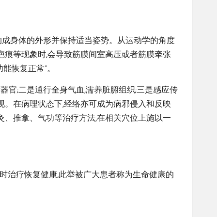
,构成身体的外形并保持适当姿势。从运动学的角度
疤痕等现象时,会导致筋膜间室高压或者筋膜牵张
能恢复正常”。
器官;二是通行全身气血,濡养脏腑组织;三是感应传
现。在病理状态下,经络亦可成为病邪侵入和反映
灸、推拿、气功等治疗方法,在相关穴位上施以一
及时治疗恢复健康,此举被广大患者称为生命健康的