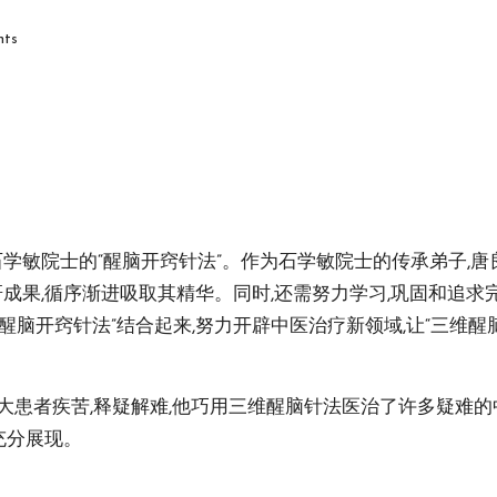
ts
石学敏院士的“醒脑开窍针法”。作为石学敏院士的传承弟子,唐
研成果,循序渐进吸取其精华。同时,还需努力学习,巩固和追
醒脑开窍针法”结合起来,努力开辟中医治疗新领域,让“三维
大患者疾苦,释疑解难,他巧用三维醒脑针法医治了许多疑难的
充分展现。