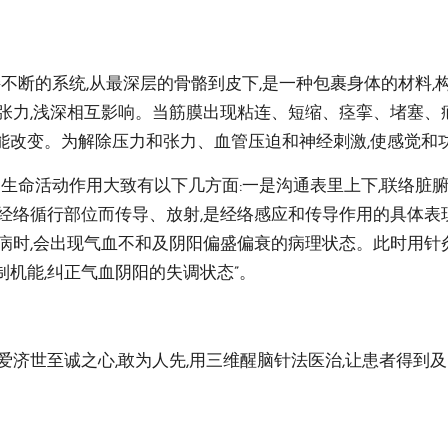
接不断的系统,从最深层的骨骼到皮下,是一种包裹身体的材料
和张力,浅深相互影响。当筋膜出现粘连、短缩、痉挛、堵塞、
能改变。为解除压力和张力、血管压迫和神经刺激,使感觉和功
的生命活动作用大致有以下几方面:一是沟通表里上下,联络脏腑
着经络循行部位而传导、放射,是经络感应和传导作用的具体表
疾病时,会出现气血不和及阴阳偏盛偏衰的病理状态。此时用针
制机能,纠正气血阴阳的失调状态”。
爱济世至诚之心,敢为人先,用三维醒脑针法医治,让患者得到