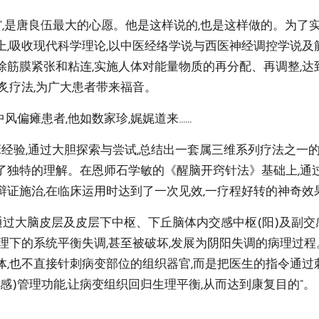
”,是唐良伍最大的心愿。他是这样说的,也是这样做的。为了
,吸收现代科学理论,以中医经络学说与西医神经调控学说及筋
除筋膜紧张和粘连,实施人体对能量物质的再分配、再调整,
炙疗法,为广大患者带来福音。
偏瘫患者,他如数家珍,娓娓道来……
临床经验,通过大胆探索与尝试,总结出一套属三维系列疗法之
了独特的理解。在恩师石学敏的《醒脑开窍针法》基础上,通
辩证施治,在临床运用时达到了一次见效,一疗程好转的神奇效
,通过大脑皮层及皮层下中枢、下丘脑体内交感中枢(阳)及副交
管理下的系统平衡失调,甚至被破坏,发展为阴阳失调的病理过
体,也不直接针刺病变部位的组织器官,而是把医生的指令通过
感)管理功能,让病变组织回归生理平衡,从而达到康复目的”。