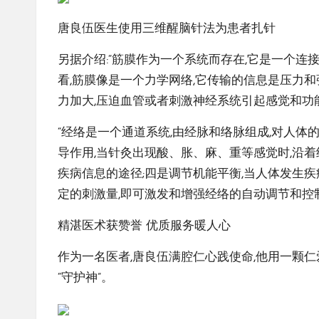
唐良伍医生使用三维醒脑针法为患者扎针
另据介绍:“筋膜作为一个系统而存在,它是一个连
看,筋膜像是一个力学网络,它传输的信息是压力
力加大,压迫血管或者刺激神经系统引起感觉和功
“经络是一个通道系统,由经脉和络脉组成,对人体
导作用,当针灸出现酸、胀、麻、重等感觉时,沿
疾病信息的途径;四是调节机能平衡,当人体发生
定的刺激量,即可激发和增强经络的自动调节和控
精湛医术获赞誉 优质服务暖人心
作为一名医者,唐良伍满腔仁心践使命,他用一颗仁
“守护神”。