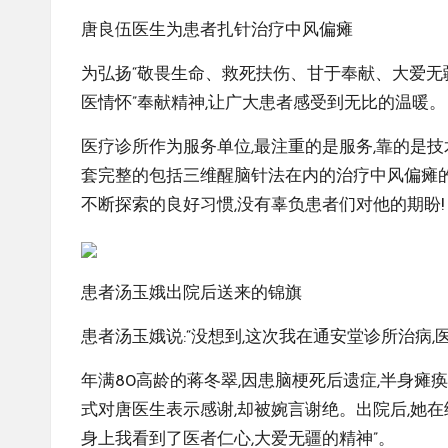
唐良伍医生为患者扎针治疗中风偏瘫
为弘扬“敬畏生命、救死扶伤、甘于奉献、大爱无疆
医情怀”奉献精神,让广大患者感受到无比的温暖。
医疗诊所作为服务单位,最注重的是服务,靠的是
套完整的包括三维醒脑针法在内的治疗中风偏瘫的“通
不断探索的良好习惯,没有辜负患者们对他的期盼!
患者汤玉娥出院后送来的锦旗
患者汤玉娥说:“没想到,这次我在通安堂诊所治病
年满80高龄的蒋冬翠,因患脑梗死后遗症,半身瘫
式对唐医生表示感谢,却被婉言谢绝。出院后,她在
身上我看到了医者仁心,大爱无疆的精神”。