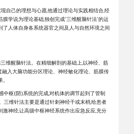
实现自己的理想与心愿,他通过理论与实践相结合,经
膜学说为理论基础,独创完成“三维醒脑针法”的运
达到了人体自身各系统器官之间及人与自然环境之间
一的三维醒脑针法。在精细解剖的基础上,以神经、筋
过融入大脑功能分区理论、神经敏化理论、筋膜传
果。
感中枢(阴)系统的完成,对机体的调节起到了管制
程。三维针法主要是通过针刺神经干或末梢,给患者
刺激神经,让高级中枢神经系统作出应急反应,充分