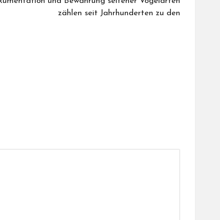
kumentation und Bewahrung seltener Vogelarten
zählen seit Jahrhunderten zu den