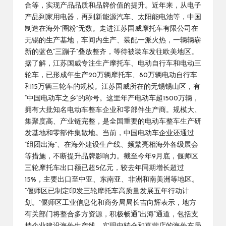
合等，实现产品品质和品牌价值的提升。近年来，从电子
产品到家用电器，再到新能源汽车、太阳能电池等，中国
制造在海外“圈粉”无数。走进江苏国威摩托车有限公司在
无锡的生产基地，车间内生产、装配一派火热，一辆辆崭
新的蓝色“三蹦子”叠放整齐，等待被装车发往欧美地区。
据了解，江苏国威专注生产摩托车、电动自行车和电动三
轮车，已形成年生产20万辆摩托车、80万辆电动自行车
和15万辆三轮车的规模。江苏国威所在的无锡锡山区，有
“中国电动车之乡”的称号。这里年产电动车超1500万辆，
拥有大批知名电动车整车企业和零部件生产商。规模大、
集聚度高、产业链完整，是全国重要的电动车整车生产研
发基地和零部件集散地。当前，中国电动车企业还通过
“组团出海”、在海外建设生产线、频繁亮相海外各级展会
等措施，不断提升品牌影响力。截至今年9月底，偃师区
三轮摩托车出口额已超5亿元，较去年同期增长超过
15%，主要出口至中亚、东南亚、非洲和南美洲等地区。
“偃师区已制定印发三轮摩托车高质量发展五年行动计
划。”偃师区工业信息化和商务局局长吉向辉表示，地方
有关部门将整合多方资源，积极畅通“出海”通道，包括支