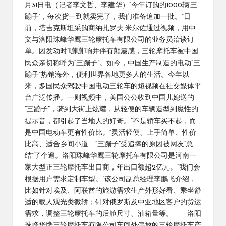
月31日电（记者李文哲、李建华）“今年订购的1000辆‘三
蹦子’，每次货一到就卖完了，我们准备追加一批。”日
前，塔吉克斯坦采购商纳扎罗夫·米尔佐通过视频，用中
文与洛阳珠峰华鹰三轮摩托车有限公司的业务员洽谈订
单。因发动时“嘣嘣”响并伴有颠簸感，三轮摩托车被中国
民众亲切称呼为“三蹦子”。如今，中国生产制造的电动“三
蹦子”热销海外，便利世界各地更多人的生活。今年以
来，多国民众驾驶中国电动三轮车的短视频在社交媒体平
台广泛传播。一则视频中，美国公公收到中国儿媳送的
“三蹦子”，骑到大街上炫耀，从轻便的车辆造型到魔性的
提示音，都引起了当地人的好奇。“不是轿车买不起，而
是中国电动车更有性价比。”灵活轻便、上手简单、性价
比高、适合乡间小道……“三蹦子”受追捧的原因被网友“总
结”了个遍。洛阳珠峰华鹰三轮摩托车有限公司是河南一
家大型正三轮摩托车出口商，年出口额超2亿元。“我们会
根据用户需求定制车型。”该公司副总经理李鹏飞介绍，
比如针对埃及、阿联酋的旅游需求生产外形好看、乘坐舒
适的载人观光类微轿；针对俄罗斯及中亚地区客户的货运
需求，调整三轮摩托车的后舱尺寸、油箱量等。 洛阳
珠峰华鹰三轮摩托车有限公司车间外停放的三轮摩托车产