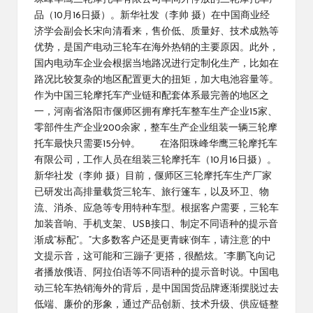
品（10月16日摄）。新华社发（李帅 摄）在中国商业经
济学会副会长宋向清看来，售价低、质量好、技术成熟等
优势，是国产电动三轮车在海外热销的主要原因。此外，
国内电动车企业会根据当地路况进行定制化生产，比如在
路况比较复杂的地区配置更大的扭矩，加大电池容量等。
作为中国三轮摩托车产业链和配套体系最完善的地区之
一，河南省洛阳市偃师区拥有摩托车整车生产企业15家、
零部件生产企业200余家，整车生产企业组装一辆三轮摩
托车最快只需要15分钟。 在洛阳珠峰华鹰三轮摩托车
有限公司，工作人员在组装三轮摩托车（10月16日摄）。
新华社发（李帅 摄）目前，偃师区三轮摩托车生产厂家
已研发出高排量载货三轮车、旅行篷车，以及环卫、物
流、消杀、应急等专用特种车型。根据客户需要，三轮车
加装音响、手机支架、USB接口、制定不同语种的提示音
渐成“标配”。“大多数客户还是更青睐‘倒车，请注意’的中
文提示音，这可能和‘三蹦子’更搭，很酷炫。”李鹏飞向记
者播放俄语、阿拉伯语等不同语种的提示音时说。中国电
动三轮车热销海外的背后，是中国国货品牌逐渐摆脱过去
低端、廉价的形象，通过产品创新、技术升级、供应链整