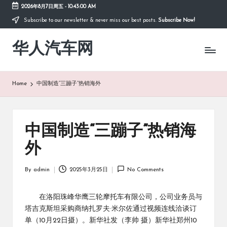
2026年8月7日周五
-
10:43:01 AM
Subscribe to our newsletter & never miss our best posts.
Subscribe Now!
Skip
to
华人汽车网
content
Home
中国制造“三蹦子”热销海外
中国制造“三蹦子”热销海
外
By
admin
2025年3月25日
No Comments
Posted
by
在洛阳珠峰华鹰三轮摩托车有限公司，公司业务员与
塔吉克斯坦采购商纳扎罗夫·米尔佐通过视频连线洽谈订
单（10月22日摄）。新华社发（李帅 摄）新华社郑州10