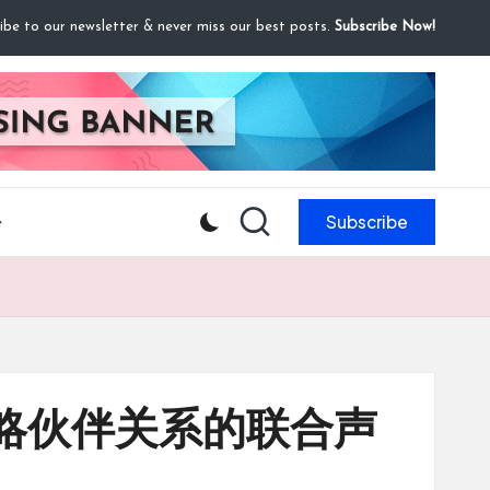
ibe to our newsletter & never miss our best posts.
Subscribe Now!
Subscribe
e
略伙伴关系的联合声