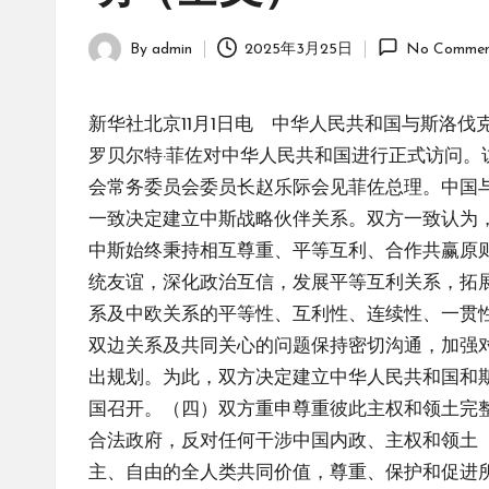
By
admin
2025年3月25日
No Commen
Posted
by
新华社北京11月1日电 中华人民共和国与斯洛伐克共
罗贝尔特·菲佐对中华人民共和国进行正式访问
会常务委员会委员长赵乐际会见菲佐总理。中国与
一致决定建立中斯战略伙伴关系。双方一致认为
中斯始终秉持相互尊重、平等互利、合作共赢原则
统友谊，深化政治互信，发展平等互利关系，拓
系及中欧关系的平等性、互利性、连续性、一贯
双边关系及共同关心的问题保持密切沟通，加强
出规划。为此，双方决定建立中华人民共和国和
国召开。（四）双方重申尊重彼此主权和领土完
合法政府，反对任何干涉中国内政、主权和领土
主、自由的全人类共同价值，尊重、保护和促进