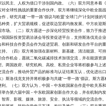
以民主、人权为借口干涉别国内政。（六）双方同意本着《中
应对全球性挑战的重要合作伙伴。双方将继续深化中欧全面
作，研究共建“一带一路”倡议与欧盟“全球门户”计划对接
品种类，扩大贸易规模，促进双边贸易均衡发展。中方欢迎
国市场。（二）双方愿进一步深化经贸投资合作，致力于推
中国国际投资贸易洽谈会等投资促进平台，支持斯洛伐克企
会和科技合作委员会作为促进贸易、创新和研发合作平台的
支持。（四）双方将加强在新材料、新基建、清洁能源、可
的合作机会，愿就二氧化碳减排技术加强交流，并在能源资
型。两国政府、研究机构、高校、私营企业等将积极参与上
交流合作，推动外贸产品的标准与认证结果互认，优化进出
）斯洛伐克支持并将积极参与共建“一带一路”倡议。斯方愿
便利。（七）双方认为，中国－中东欧国家合作是中欧关系
斯举办第六届中国－中东欧国家创新合作大会，并在机制内
、智库、影视、媒体、旅游、安全、执法等领域的交流合作