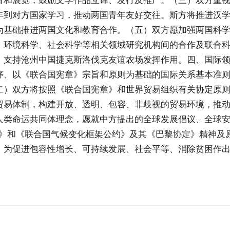
目和展览，鼓励文学作品互译、发行及推广。（三）双方重
年到对方国家学习，推动两国青年友好交往。斯方将推进汉
为基础推进两国文化和教育合作。（五）双方愿加强两国科
、环境科学、社会科学等相关领域研究机构间的合作及联合
，支持沧州中国捷克斯洛伐克友谊农场发挥作用。四、国际
序、以《联合国宪章》宗旨和原则为基础的国际关系基本准
二）双方将按照《联合国宪章》和世界贸易组织有关协定原
贸易体制，构建开放、透明、包容、非歧视的贸易环境，推
人类命运共同体理念，愿就中方提出的全球发展倡议、全球
程》和《联合国气候变化框架公约》及其《巴黎协定》精神及
，为促进包容性增长、可持续发展、社会平等、消除贫困作