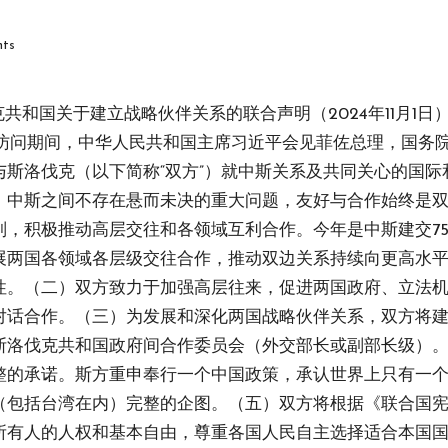
ts
和国关于建立战略伙伴关系的联合声明（2024年11月1日）2
。访问期间，中华人民共和国主席习近平会见菲佐总理，国务
斯洛伐克（以下简称“双方”）就中斯关系及共同关心的国
，中斯之间不存在悬而未决的重大问题，友好与合作始终是
，积极推动高层交往和各领域互利合作。今年是中斯建交75
展两国各领域各层级交往合作，推动双边关系持续向更高水
性。（二）双方致力于加强高层往来，促进两国政府、立法
对话合作。（三）为发展和深化两国战略伙伴关系，双方将
斯洛伐克共和国政府间合作委员会（外交部长或副部长级）
整的承诺。斯方重申奉行一个中国政策，承认世界上只有一
（包括台湾在内）完整的企图。（五）双方将根据《联合国
所有人的人权和基本自由，尊重各国人民自主选择适合本国