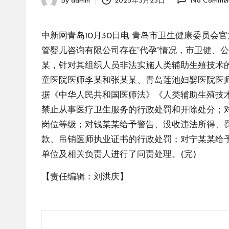
By
admin
2025年3月25日
No Commen
Posted
by
中新网青岛10月30日电 青岛市卫生健康委员
管婴儿咨询有限公司存在“代孕”情况，市卫健、
某，针对其组织人员非法实施人类辅助生殖技术
童医院医师李某和张某某、青岛莲池妇婴医院医
据《中华人民共和国医师法》《人类辅助生殖技
禁止从事医疗卫生服务的行政处罚和开除处分；
岗位等级；对钱某某给予警告、没收违法所得、
款、吊销医师执业证书的行政处罚；对宁某某给
单位及相关负责人进行了问责处理。(完)
【责任编辑：刘洪庆】