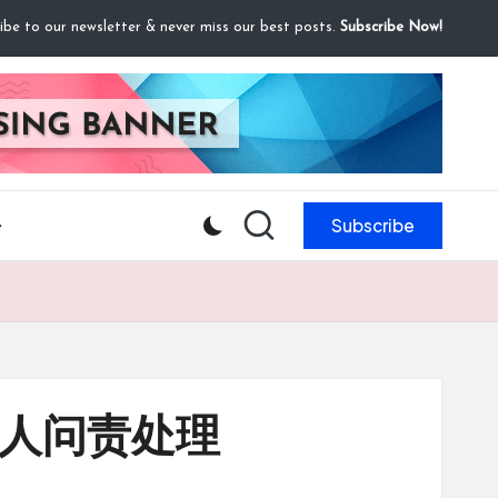
ibe to our newsletter & never miss our best posts.
Subscribe Now!
Subscribe
e
任人问责处理