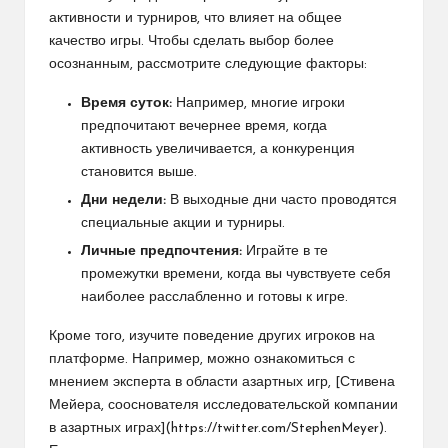
активности и турниров, что влияет на общее
качество игры. Чтобы сделать выбор более
осознанным, рассмотрите следующие факторы:
Время суток:
Например, многие игроки
предпочитают вечернее время, когда
активность увеличивается, а конкуренция
становится выше.
Дни недели:
В выходные дни часто проводятся
специальные акции и турниры.
Личные предпочтения:
Играйте в те
промежутки времени, когда вы чувствуете себя
наиболее расслабленно и готовы к игре.
Кроме того, изучите поведение других игроков на
платформе. Например, можно ознакомиться с
мнением эксперта в области азартных игр, [Стивена
Мейера, сооснователя исследовательской компании
в азартных играх](https://twitter.com/StephenMeyer).