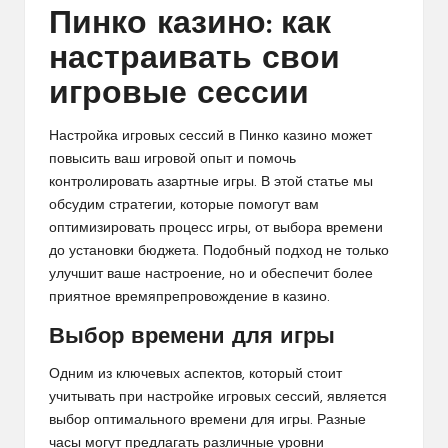
Пинко казино: как
настраивать свои
игровые сессии
Настройка игровых сессий в Пинко казино может
повысить ваш игровой опыт и помочь
контролировать азартные игры. В этой статье мы
обсудим стратегии, которые помогут вам
оптимизировать процесс игры, от выбора времени
до установки бюджета. Подобный подход не только
улучшит ваше настроение, но и обеспечит более
приятное времяпрепровождение в казино.
Выбор времени для игры
Одним из ключевых аспектов, который стоит
учитывать при настройке игровых сессий, является
выбор оптимального времени для игры. Разные
часы могут предлагать различные уровни