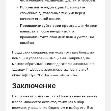
что начинаете нервничать, сделайте перерыв.
Используйте медитации:
Практикуйте
спокойные дыхательные техники перед
началом игровой сессии.
Проанализируйте свои проигрыши:
Не стоит
паниковать после неудачных игр,
проанализируйте свои действия и учитесь на
ошибках.
Поддержка специалистов может оказать большую
помощь в управлении эмоциями. Например, вы
можете обратиться к исследователю азартных игр,
[Дэвиду Г. Шварцу, известному эксперту в этой
области](https://twitter.com/casinoscholar).
Заключение
Настройка игровых сессий в Пинко казино включает
в себя множество аспектов, таких как выбор
времени, управление бюджетом и выбор игр. Все