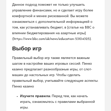
Данное подход поможет не только улучшить
управление финансами, но и сделает игру более
комфортной и менее рискованной. Вы можете
ознакомиться с дополнительной информацией о
том, как устанавливать бюджет, в [статье на BBC о
влиянии бюджетирования на азартные игры]
(https://www.bbc.com/uk/news/education-53104325).
Выбор игр
Правильный выбор игр также является важным
шагом в настройке ваших игровых сессий. Пинко
казино предлагает разнообразные игры, от слот-
машин до настольных игр. Чтобы сделать
правильный выбор, учитывайте следующие аспекты:
Пинко казино
Изучите правила:
Перед тем, как начать
играть, ознакомьтесь с правилами выбранной
игры.