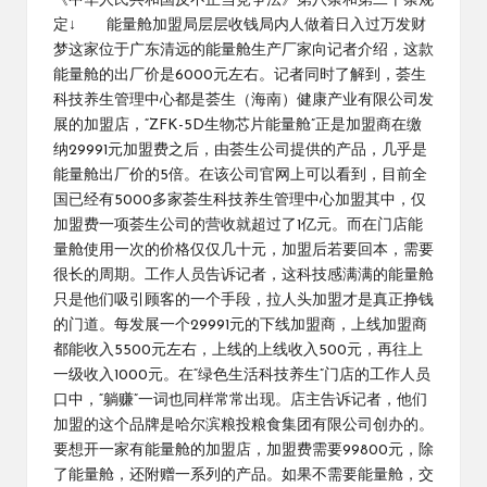
《中华人民共和国反不正当竞争法》第八条和第二十条规
定↓ 能量舱加盟局层层收钱局内人做着日入过万发财
梦这家位于广东清远的能量舱生产厂家向记者介绍，这款
能量舱的出厂价是6000元左右。记者同时了解到，荟生
科技养生管理中心都是荟生（海南）健康产业有限公司发
展的加盟店，“ZFK-5D生物芯片能量舱”正是加盟商在缴
纳29991元加盟费之后，由荟生公司提供的产品，几乎是
能量舱出厂价的5倍。在该公司官网上可以看到，目前全
国已经有5000多家荟生科技养生管理中心加盟其中，仅
加盟费一项荟生公司的营收就超过了1亿元。而在门店能
量舱使用一次的价格仅仅几十元，加盟后若要回本，需要
很长的周期。工作人员告诉记者，这科技感满满的能量舱
只是他们吸引顾客的一个手段，拉人头加盟才是真正挣钱
的门道。每发展一个29991元的下线加盟商，上线加盟商
都能收入5500元左右，上线的上线收入500元，再往上
一级收入1000元。在“绿色生活科技养生”门店的工作人员
口中，“躺赚”一词也同样常常出现。店主告诉记者，他们
加盟的这个品牌是哈尔滨粮投粮食集团有限公司创办的。
要想开一家有能量舱的加盟店，加盟费需要99800元，除
了能量舱，还附赠一系列的产品。如果不需要能量舱，交