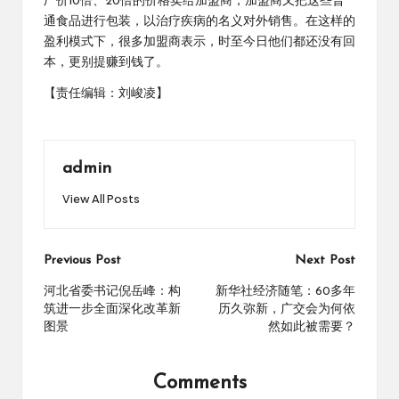
厂价10倍、20倍的价格卖给加盟商，加盟商又把这些普
通食品进行包装，以治疗疾病的名义对外销售。在这样的
盈利模式下，很多加盟商表示，时至今日他们都还没有回
本，更别提赚到钱了。
【责任编辑：刘峻凌】
admin
View All Posts
Post
Previous Post
Next Post
navigation
河北省委书记倪岳峰：构
新华社经济随笔：60多年
筑进一步全面深化改革新
历久弥新，广交会为何依
图景
然如此被需要？
Comments