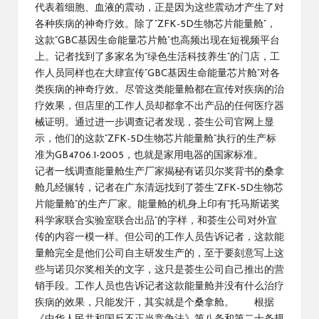
代表着细胞、血液的震动，正是因为这些震动才产生了对
各种疾病的神奇疗效。除了“ZFK-5D生物芯片能量舱”，
这款“GBC基因生命能量芯片舱”也高频出现在短视频平台
上。记者找到了多家名为“绿色生活科技养生”的门店，工
作人员同样也在大肆宣传“GBC基因生命能量芯片舱”对各
类疾病的神奇疗效。尽管这类能量舱都在宣传对疾病的治
疗效果，但店里的工作人员却都拿不出产品的任何医疗器
械证明。通过进一步调查记者发现，荟生公司官网上显
示，他们的这款“ZFK-5D生物芯片能量舱”执行的生产标
准为GB4706.1-2005，也就是家用电器的国家标准。
记者一线调查能量舱生产厂家揭秘有诺贝尔奖背书的桑拿
舱几经辗转，记者在广东清远找到了荟生“ZFK-5D生物芯
片能量舱”的生产厂家。能量舱的机身上印有“托马斯诺奖
科学家联合实验室联合出品”的字样，和荟生公司对外宣
传的内容一模一样。但公司的工作人员告诉记者，这款能
量舱完全是他们公司自主研发生产的，至于要刻意写上这
些与诺贝尔奖相关的文字，这只是荟生公司自己推出的营
销手段。工作人员也告诉记者这款能量舱并没有什么治疗
疾病的效果，只能发汗，其实就是个桑拿舱。 根据