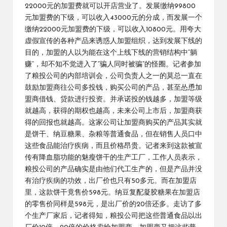
22000元的加盟费就可以开店营业了。发展缴纳99800
元加盟费的下级，可以收入43000元的分成，而发展一个
缴纳22000元加盟费的下级，可以收入10800元。用夸大
虚假宣传的各种产品来诱惑人加盟组织，达到发展下线的
目的，加盟的人以为能在这个上线下线的营销结构中“躺
赚”，却不知不觉进入了“骗人同时被骗”的怪圈。记者参加
了粮投公司的内部培训会，公司负责人之一的莫总一直在
鼓励加盟商往公司多投钱，购买公司的产品，甚至怂恿加
盟商借钱、贷款进行投资。并承诺投的钱越多，加盟等级
就越高，获得的期权也越高，未来公司上市后，加盟商获
得的回报也就越高。这家公司让加盟商购买的产品其实就
是饼干、纳豆糖果、杂粮等普通食品，但在销售人员口中
这些食品能治疗疾病，而且价格昂贵。记者来到这款被宣
传有降血脂功能的魅瘦饼干的生产工厂，工作人员表示，
粮投公司的产品确实是由他们代工生产的，但是产品并没
有治疗疾病的功效，出厂价也只有50多元。而在加盟店
里，这款饼干竟售价598元。纳豆复配凝胶糖果在加盟店
的零售价同样是598元，是出厂价的20倍还多。走访了多
个生产厂家后，记者得知，粮投公司把这些普通食品以出