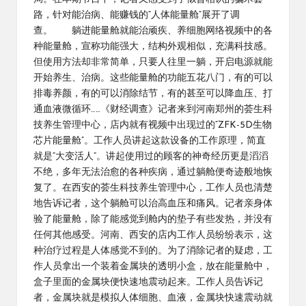
路，针对能治病、能赚钱的“人体能量舱”展开了调
查。 躺进能量舱就能治顽疾、养细胞网络视频中的各
种能量舱，宣称功能强大，结构外观相似，充满科技感。
但使用方法却非常简单，只要人往里一躺，开启电源就能
开始养生、治病。这些能量舱的功能五花八门，有的可以
排毒养颜，有的可以消除结节，有的甚至可以降血压、打
通血液微循环……《财经调查》记者来到河南郑州的荟生科
技养生管理中心，店内就有视频中出现过的“ZFK-5D生物
芯片能量舱”。工作人员讲起这款设备的工作原理，简直
就是“大变活人”。讲起使用过的顾客的神奇经历更是滔滔
不绝，多年无法治愈的各种疾病，通过躺舱便奇迹般地恢
复了。在西安的荟生科技养生管理中心，工作人员也清楚
地告诉记者，这个躺舱可以治高血压和痛风。记者亲身体
验了能量舱，除了能感觉到舱内的垫子有些发热，并没有
任何其他感受。河南、西安的店内工作人员纷纷表示，这
种治疗过程是人体感觉不到的。为了消除记者的疑虑，工
作人员拿出一个装着金属块的透明小盒，放在能量舱中，
盒子里面的金属块便快速地震动起来。工作人员告诉记
者，金属块就是模拟人体细胞、血液，金属块快速震动就