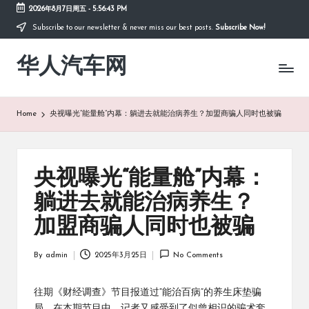
2026年8月7日周五
-
5:56:44 PM
Subscribe to our newsletter & never miss our best posts.
Subscribe Now!
Skip
to
华人汽车网
content
Home
央视曝光“能量舱”内幕：躺进去就能治病养生？加盟商骗人同时也被骗
央视曝光“能量舱”内幕：
躺进去就能治病养生？
加盟商骗人同时也被骗
By
admin
2025年3月25日
No Comments
Posted
by
往期《财经调查》节目报道过“能治百病”的养生床垫骗
局。在本期节目中，记者又感受到了似曾相识的骗术套