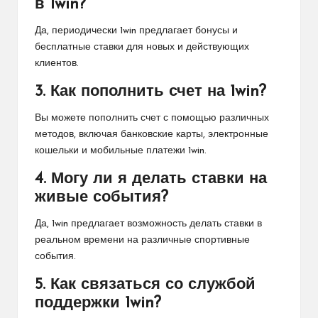
в 1win?
Да, периодически 1win предлагает бонусы и
бесплатные ставки для новых и действующих
клиентов.
3. Как пополнить счет на 1win?
Вы можете пополнить счет с помощью различных
методов, включая банковские карты, электронные
кошельки и мобильные платежи
1win
.
4. Могу ли я делать ставки на
живые события?
Да, 1win предлагает возможность делать ставки в
реальном времени на различные спортивные
события.
5. Как связаться со службой
поддержки 1win?