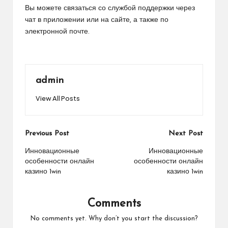
Вы можете связаться со службой поддержки через
чат в приложении или на сайте, а также по
электронной почте.
admin
View All Posts
Post
Previous Post
Next Post
navigation
Инновационные
Инновационные
особенности онлайн
особенности онлайн
казино 1win
казино 1win
Comments
No comments yet. Why don’t you start the discussion?