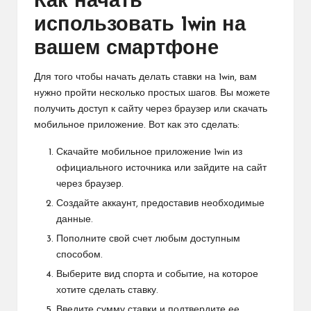
Как начать
использовать 1win на
вашем смартфоне
Для того чтобы начать делать ставки на 1win, вам
нужно пройти несколько простых шагов. Вы можете
получить доступ к сайту через браузер или скачать
мобильное приложение. Вот как это сделать:
Скачайте мобильное приложение 1win из
официального источника или зайдите на сайт
через браузер.
Создайте аккаунт, предоставив необходимые
данные.
Пополните свой счет любым доступным
способом.
Выберите вид спорта и событие, на которое
хотите сделать ставку.
Введите сумму ставки и подтвердите ее.