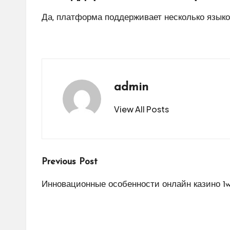
Да, платформа поддерживает несколько языков
admin
View All Posts
Post
Previous Post
navigation
Инновационные особенности онлайн казино 1w