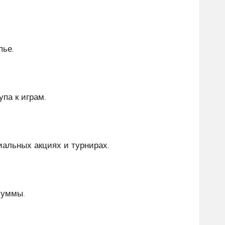
пье.
па к играм.
иальных акциях и турнирах.
суммы.