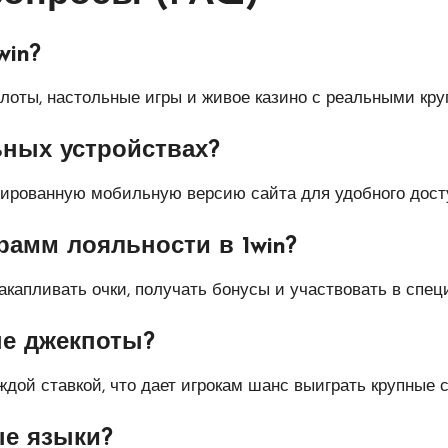
win?
слоты, настольные игры и живое казино с реальными кру
ьных устройствах?
тированную мобильную версию сайта для удобного досту
рамм лояльности в 1win?
капливать очки, получать бонусы и участвовать в спец
ые джекпоты?
дой ставкой, что дает игрокам шанс выиграть крупные 
ые языки?