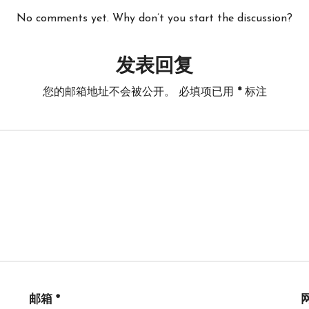
No comments yet. Why don’t you start the discussion?
发表回复
您的邮箱地址不会被公开。
必填项已用
*
标注
邮箱
*