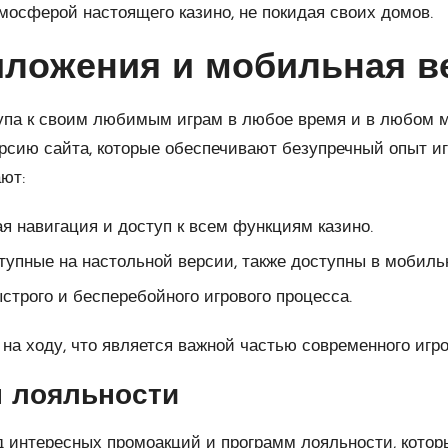
мосферой настоящего казино, не покидая своих домов.
ложения и мобильная в
упа к своим любимым играм в любое время и в любом м
сию сайта, которые обеспечивают безупречный опыт и
ют:
я навигация и доступ к всем функциям казино.
тупные на настольной версии, также доступны в мобиль
трого и бесперебойного игрового процесса.
на ходу, что является важной частью современного игро
 лояльности
ряд интересных промоакций и программ лояльности, кото