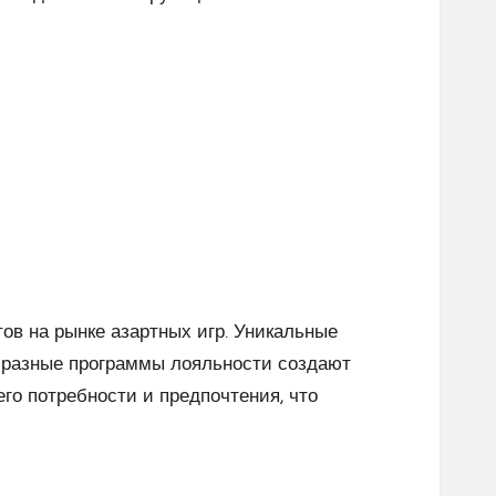
ов на рынке азартных игр. Уникальные
образные программы лояльности создают
его потребности и предпочтения, что