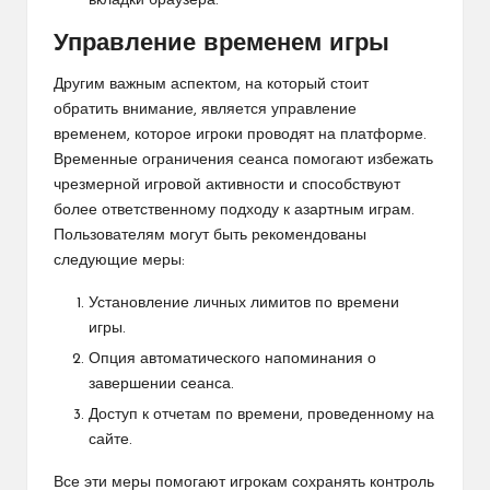
вкладки браузера.
Управление временем игры
Другим важным аспектом, на который стоит
обратить внимание, является управление
временем, которое игроки проводят на платформе.
Временные ограничения сеанса помогают избежать
чрезмерной игровой активности и способствуют
более ответственному подходу к азартным играм.
Пользователям могут быть рекомендованы
следующие меры:
Установление личных лимитов по времени
игры.
Опция автоматического напоминания о
завершении сеанса.
Доступ к отчетам по времени, проведенному на
сайте.
Все эти меры помогают игрокам сохранять контроль