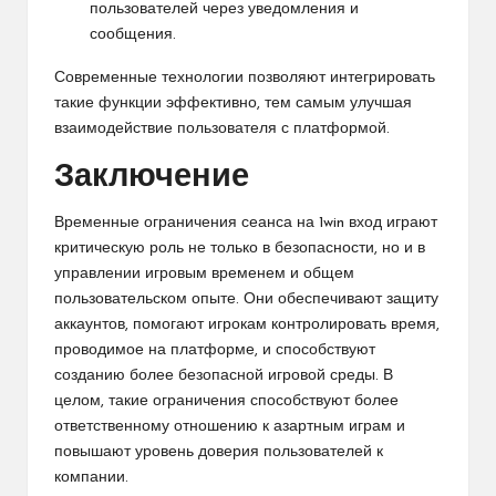
пользователей через уведомления и
сообщения.
Современные технологии позволяют интегрировать
такие функции эффективно, тем самым улучшая
взаимодействие пользователя с платформой.
Заключение
Временные ограничения сеанса на 1win вход играют
критическую роль не только в безопасности, но и в
управлении игровым временем и общем
пользовательском опыте. Они обеспечивают защиту
аккаунтов, помогают игрокам контролировать время,
проводимое на платформе, и способствуют
созданию более безопасной игровой среды. В
целом, такие ограничения способствуют более
ответственному отношению к азартным играм и
повышают уровень доверия пользователей к
компании.