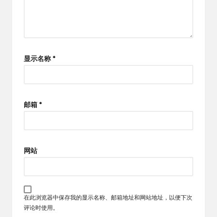
显示名称
*
邮箱
*
网站
在此浏览器中保存我的显示名称、邮箱地址和网站地址，以便下次
评论时使用。