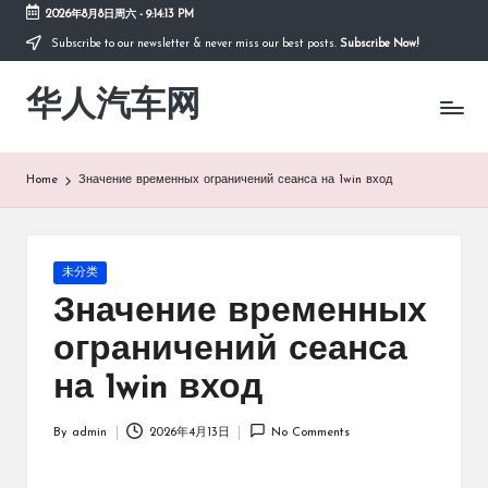
2026年8月8日周六
-
9:14:13 PM
Subscribe to our newsletter & never miss our best posts.
Subscribe Now!
Skip
to
华人汽车网
content
Home
Значение временных ограничений сеанса на 1win вход
Posted
未分类
in
Значение временных
ограничений сеанса
на 1win вход
By
admin
2026年4月13日
No Comments
Posted
by