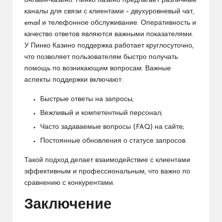
онлайн-казино. Пинко Казино предлагает различные
каналы для связи с клиентами – двухуровневый чат,
email и телефонное обслуживание. Оперативность и
качество ответов являются важными показателями.
У Пинко Казино поддержка работает круглосуточно,
что позволяет пользователям быстро получать
помощь по возникающим вопросам. Важные
аспекты поддержки включают:
Быстрые ответы на запросы;
Вежливый и компетентный персонал;
Часто задаваемые вопросы (FAQ) на сайте;
Постоянные обновления о статусе запросов.
Такой подход делает взаимодействие с клиентами
эффективным и профессиональным, что важно по
сравнению с конкурентами.
Заключение