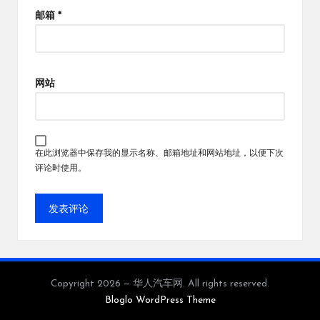
邮箱
*
网站
在此浏览器中保存我的显示名称、邮箱地址和网站地址，以便下次
评论时使用。
Copyright 2026 — 华人汽车网. All rights reserved.
Bloglo WordPress Theme