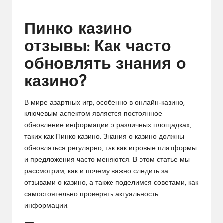
by
Пинко казино
отзывы: Как часто
обновлять знания о
казино?
В мире азартных игр, особенно в онлайн-казино,
ключевым аспектом является постоянное
обновление информации о различных площадках,
таких как Пинко казино. Знания о казино должны
обновляться регулярно, так как игровые платформы
и предложения часто меняются. В этом статье мы
рассмотрим, как и почему важно следить за
отзывами о казино, а также поделимся советами, как
самостоятельно проверять актуальность
информации.