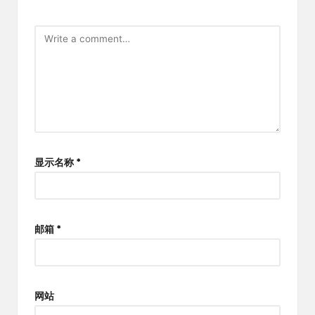
显示名称
*
邮箱
*
网站