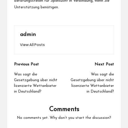
Beratungsstellen für Spielsucht in Verbindung, wenn Sie
Unterstützung benötigen.
admin
View All Posts
Post
Previous Post
Next Post
navigation
Was sagt die
Was sagt die
Gesetzgebung über nicht
Gesetzgebung über nicht
lizenzierte Wettanbieter
lizenzierte Wettanbieter
in Deutschland?
in Deutschland?
Comments
No comments yet. Why don’t you start the discussion?