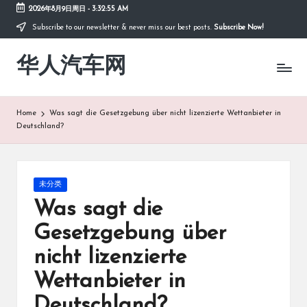
2026年8月9日周日
-
3:32:55 AM
Subscribe to our newsletter & never miss our best posts.
Subscribe Now!
Skip
to
华人汽车网
content
Home
Was sagt die Gesetzgebung über nicht lizenzierte Wettanbieter in
Deutschland?
Posted
未分类
in
Was sagt die
Gesetzgebung über
nicht lizenzierte
Wettanbieter in
Deutschland?