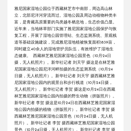
by
雅尼国家湿地公园位于西藏林芝市中南部，周边高山林
立，北部尼洋河穿流而过。湿地公园及周边动植物种类丰
富，是青藏高原重要的鸟类越冬栖息地，生态价值凸显。
近年来，当地林草部门实施了雅尼国家湿地公园保护与恢
复工程，开展了湿地公园管理站、生态监测系统、景观栈
道等基础设施建设，完成雅尼湿地植被恢复面积1839亩，
同时建立40余人的湿地管护员队伍，有效维护了湿地生
态健康。 西藏林芝雅尼国家湿地公园景色（10月24日
摄，无人机照片）。新华社记者 刘天宇 摄这是在林芝雅
尼国家湿地公园尼洋河畔拍摄的生态监测系统（10月24
日摄，无人机照片）。新华社记者 刘天宇 摄西藏林芝雅
尼国家湿地公园内的观景台和步行栈道（10月24日摄，
无人机照片）。新华社记者 李贺 摄这是10月24日在西藏
林芝雅尼国家湿地公园内拍摄的野生动物（拼版照片）。
新华社记者 李贺 摄这是10月24日在西藏林芝雅尼国家湿
地公园内拍摄的植物（拼版照片）。新华社记者 李贺 摄
西藏林芝雅尼国家湿地公园景色（10月24日摄，无人机
照片）。新华社记者 李贺 摄西藏林芝雅尼国家湿地公园
景色（10月24日摄，无人机照片）。新华社记者 李贺 摄