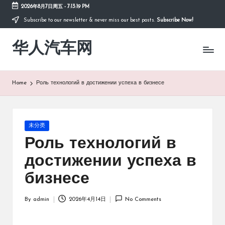
2026年8月7日周五
-
7:13:19 PM
Subscribe to our newsletter & never miss our best posts.
Subscribe Now!
Skip
to
华人汽车网
content
Home
Роль технологий в достижении успеха в бизнесе
Posted
未分类
in
Роль технологий в
достижении успеха в
бизнесе
By
admin
2026年4月14日
No Comments
Posted
by