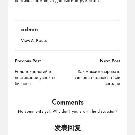
достичь с помощью данных инструментов.
admin
View All Posts
Post
Previous Post
Next Post
navigation
Роль технологий в
Как максимизировать
достижении успеха в
ваш опыт ставок на 1win
бизнесе
сегодня
Comments
No comments yet. Why don’t you start the discussion?
发表回复