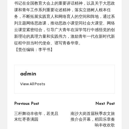
书记在全国教育大会上的重要讲话精神，以及关于大思政
课和青年工作系列重要论述精神，落实立德树人根本任
务，不断拓展实践育人和网络育人的空间和阵地，通过系
列主题网络思政课，推动思政小课堂同社会大课堂、网络
云课堂紧密结合，引导广大青年在深学笃行中感悟党的创
新理论的真理力量和实践伟力，激励青年一代在新时代新
征程中担当时代使命、谱写青春华章。
【责任编辑：李平书】
admin
View All Posts
Post
Previous Post
Next Post
navigation
三杆舞动丰收年，若羌且
南沙大岗首届秋季农文旅
末红枣香满园
推介会开幕，稻田乐章奏
响丰收欢歌