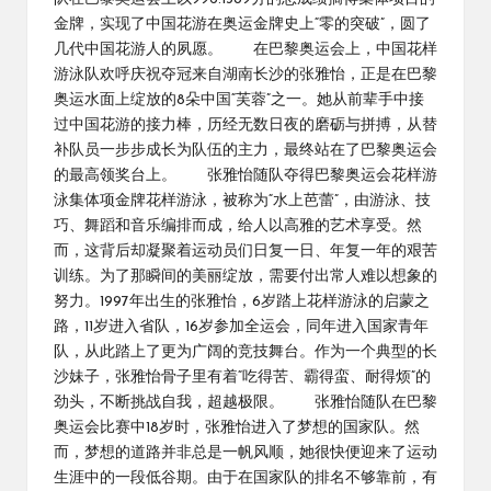
金牌，实现了中国花游在奥运金牌史上“零的突破”，圆了
几代中国花游人的夙愿。 在巴黎奥运会上，中国花样
游泳队欢呼庆祝夺冠来自湖南长沙的张雅怡，正是在巴黎
奥运水面上绽放的8朵中国“芙蓉”之一。她从前辈手中接
过中国花游的接力棒，历经无数日夜的磨砺与拼搏，从替
补队员一步步成长为队伍的主力，最终站在了巴黎奥运会
的最高领奖台上。 张雅怡随队夺得巴黎奥运会花样游
泳集体项金牌花样游泳，被称为“水上芭蕾”，由游泳、技
巧、舞蹈和音乐编排而成，给人以高雅的艺术享受。然
而，这背后却凝聚着运动员们日复一日、年复一年的艰苦
训练。为了那瞬间的美丽绽放，需要付出常人难以想象的
努力。1997年出生的张雅怡，6岁踏上花样游泳的启蒙之
路，11岁进入省队，16岁参加全运会，同年进入国家青年
队，从此踏上了更为广阔的竞技舞台。作为一个典型的长
沙妹子，张雅怡骨子里有着“吃得苦、霸得蛮、耐得烦”的
劲头，不断挑战自我，超越极限。 张雅怡随队在巴黎
奥运会比赛中18岁时，张雅怡进入了梦想的国家队。然
而，梦想的道路并非总是一帆风顺，她很快便迎来了运动
生涯中的一段低谷期。由于在国家队的排名不够靠前，有