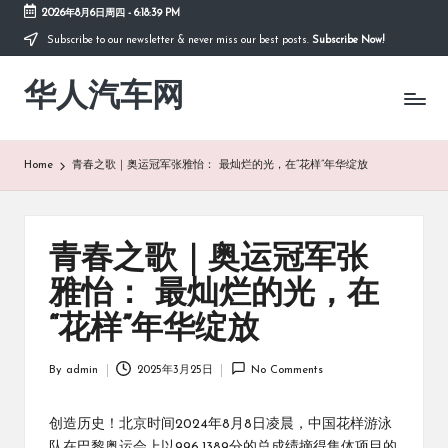
2026年8月6日周四
-
6:18:40 PM
Subscribe to our newsletter & never miss our best posts.
Subscribe Now!
Skip
to
华人汽车网
content
Home
青春之歌｜奥运冠军张雅怡： 最灿烂的光，在“花样”年华绽放
青春之歌｜奥运冠军张
雅怡： 最灿烂的光，在
“花样”年华绽放
By
admin
2025年3月25日
No Comments
Posted
by
创造历史！北京时间2024年8月8日凌晨，中国花样游泳
队在巴黎奥运会上以996.1389分的总成绩摘得集体项目的