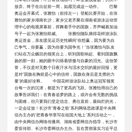
托举动作视频，不分昼夜地练习，即使屡战屡败，仍决不
放弃。终于在出征前一周，如愿完成这一动作。 巴黎
奥运会开幕式，张雅怡（前排左一）登船比赛开始，在张
雅怡的家乡湖南长沙，家乡父老齐聚在湖南省游泳运动管
理中心的电视屏幕前，挥舞着手中的国旗，齐声喊着加油
号子一起为张雅怡助威。 张雅怡随队摘得花样游泳队
奥运首金，亲友团见证历史性瞬间“你想赢，因为要为自
己争气，你要赢，因为你要为国争光！”当张雅怡与队友
们站在万众瞩目的领奖台上，听到国歌响起、看到国旗飘
扬的那一刻，她的眼中闪烁着骄傲与自豪的泪光。这份荣
誉，不仅是对无数个日夜汗水与泪水交织的最好回报，更
是对“国旗在胸前是心中的信仰，国旗在身后是支撑的力
量”的最好诠释。 中国花样游泳队站上奥运冠军领奖
台每一次的沉潜，都是为了更高的飞跃。张雅怡用自己的
故事告诉我们：在青春追梦的路上，或许会有无数的挑战
与困难，但只要我们坚定信念、勇往直前，最灿烂的光，
一定会绽放！长沙市“青春之歌”系列网络思政课是中央网
信办主办的“把青春华章写在祖国大地上”系列活动之一，
由中央网信办网络传播局、湖南省委网信办指导，长沙市
委宣传部、长沙市委网信办主办。旨在贯彻落实习近平总