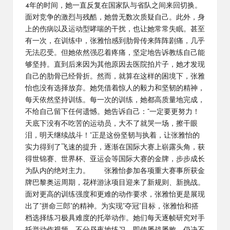
4年的时间，她一直反复在国家队与省队之间来回切换。
面对竞争的激烈与残酷，她曾无数次质疑自己。此外，身
上的伤病以及运动型哮喘的干扰，也让她常常失眠。甚至
有一次，在训练中，张雅怡感到肋骨传来阵阵剧痛，几乎
无法忍受。但她依然强忍着疼痛，坚定地告诉教练自己能
够坚持。直到后来因为其他原因去医院拍片子，她才发现
自己的肋骨已经骨折。然而，就算在这样的困境下，张雅
怡也没有选择放弃。她凭借着惊人的毅力和坚韧的精神，
每天依然坚持训练。每一次的训练，她都高质量地完成，
不给自己留下任何遗憾。她告诉自己：“一定要更努力！
天底下没有不吃苦的运动员，大不了就哭一场，擦干眼
泪，明天继续战斗！”正是这份坚韧与执着，让张雅怡的
实力得到了飞速的提升，逐渐在国际大赛上崭露头角，获
得世锦赛、世界杯、亚运会等国际大赛的金牌，步步成长
为队内的绝对主力。 张雅怡参加各项重大赛事所获金
牌巴黎奥运周期，花样游泳项目迎来了新规则、新挑战。
面对更高的训练强度和更难的动作要求，张雅怡更是展现
出了“拼命三郎”的精神。为实现“夺冠”目标，张雅怡和搭
档选择练习极具难度的托举动作。她们每天逐帧研究对手