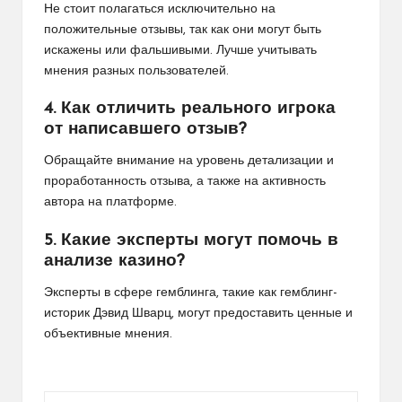
Не стоит полагаться исключительно на
положительные отзывы, так как они могут быть
искажены или фальшивыми. Лучше учитывать
мнения разных пользователей.
4. Как отличить реального игрока
от написавшего отзыв?
Обращайте внимание на уровень детализации и
проработанность отзыва, а также на активность
автора на платформе.
5. Какие эксперты могут помочь в
анализе казино?
Эксперты в сфере гемблинга, такие как
гемблинг-
историк Дэвид Шварц
, могут предоставить ценные и
объективные мнения.