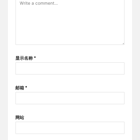
显示名称
*
邮箱
*
网站