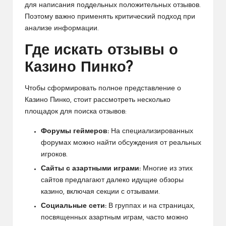
для написания поддельных положительных отзывов.
Поэтому важно применять критический подход при
анализе информации.
Где искать отзывы о
Казино Пинко?
Чтобы сформировать полное представление о
Казино Пинко, стоит рассмотреть несколько
площадок для поиска отзывов:
Форумы геймеров:
На специализированных
форумах можно найти обсуждения от реальных
игроков.
Сайты с азартными играми:
Многие из этих
сайтов предлагают далеко идущие обзоры
казино, включая секции с отзывами.
Социальные сети:
В группах и на страницах,
посвященных азартным играм, часто можно