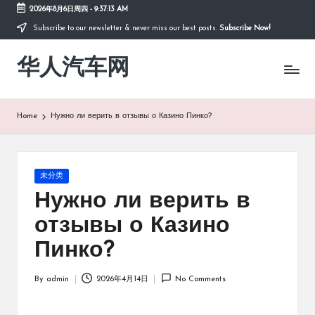
2026年8月6日周四
-
9:37:13 AM
Subscribe to our newsletter & never miss our best posts.
Subscribe Now!
Skip
to
华人汽车网
content
Home
Нужно ли верить в отзывы о Казино Пинко?
Posted
未分类
in
Нужно ли верить в
отзывы о Казино
Пинко?
By
admin
2026年4月14日
No Comments
Posted
by