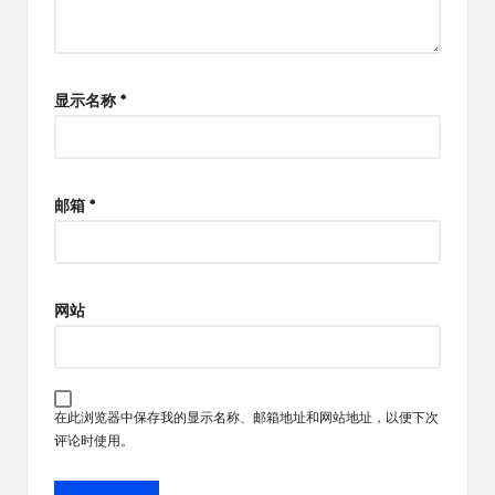
显示名称
*
邮箱
*
网站
在此浏览器中保存我的显示名称、邮箱地址和网站地址，以便下次
评论时使用。