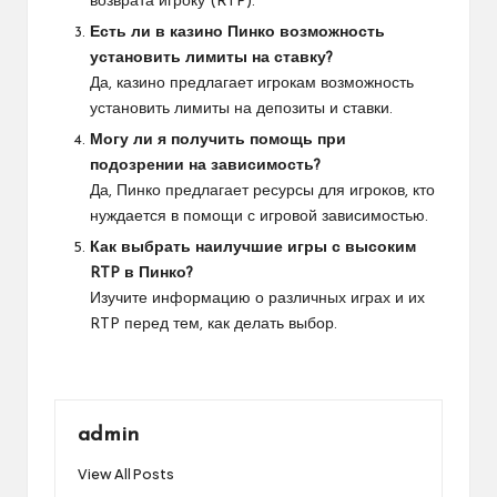
возврата игроку (RTP).
Есть ли в казино Пинко возможность
установить лимиты на ставку?
Да, казино предлагает игрокам возможность
установить лимиты на депозиты и ставки.
Могу ли я получить помощь при
подозрении на зависимость?
Да, Пинко предлагает ресурсы для игроков, кто
нуждается в помощи с игровой зависимостью.
Как выбрать наилучшие игры с высоким
RTP в Пинко?
Изучите информацию о различных играх и их
RTP перед тем, как делать выбор.
admin
View All Posts