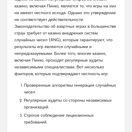
казино, включая Пинко, является то, что игры на них
не имеют честного исхода. Однако это утверждение
не соответствует действительности.
Законодательство об азартных играх в большинстве
стран требует от казино внедрения систем
случайных чисел (RNG), которые гарантируют, что
результаты игр являются случайными и
непредсказуемыми. Более того, многие казино,
включая Пинко, проходят регулярные аудиты
независимыми специалистами. Вот несколько
факторов, которые подтверждают честность игр:
Проверенные алгоритмы генерации случайных
чисел.
Регулярные аудиты со стороны независимых
организаций.
Строгое соблюдение лицензионных
требований.