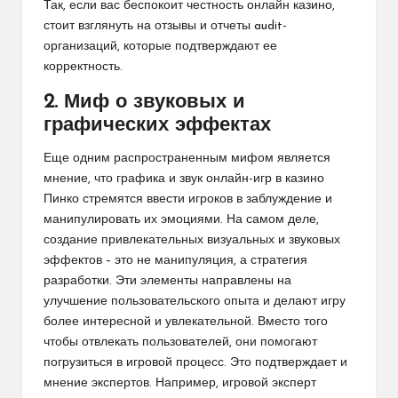
Так, если вас беспокоит честность онлайн казино,
стоит взглянуть на отзывы и отчеты audit-
организаций, которые подтверждают ее
корректность.
2. Миф о звуковых и
графических эффектах
Еще одним распространенным мифом является
мнение, что графика и звук онлайн-игр в казино
Пинко стремятся ввести игроков в заблуждение и
манипулировать их эмоциями. На самом деле,
создание привлекательных визуальных и звуковых
эффектов – это не манипуляция, а стратегия
разработки. Эти элементы направлены на
улучшение пользовательского опыта и делают игру
более интересной и увлекательной. Вместо того
чтобы отвлекать пользователей, они помогают
погрузиться в игровой процесс. Это подтверждает и
мнение экспертов. Например,
игровой эксперт