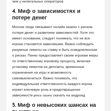
чем у нелегальных операторов.
4. Миф о зависимостях и
потере денег
Многие люди связывают онлайн казино с риском
потери денег и развитием зависимостей. Хотя это
имеет основание, следует понимать, что не все
игроки становятся зависимыми. Важно соблюдать
разумные лимиты на ставку и быть осведомленным
о рисках. Пинко предоставляет своим игрокам меры
по ответственному игровому процессу, включая
установку лимитов на депозиты, временные
ограничения на игры и возможность
самовыключиться. Важно понимать, что
индивидуальная ответственность каждого игрока
играет ключевую роль в предотвращении
зависимости
pinco casino скачать на андроид
.
5. Миф о невысоких шансах на