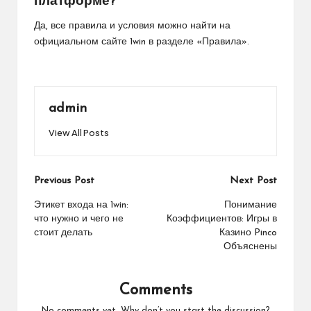
платформе?
Да, все правила и условия можно найти на
официальном сайте 1win в разделе «Правила».
admin
View All Posts
Post
Previous Post
Next Post
navigation
Этикет входа на 1win:
Понимание
что нужно и чего не
Коэффициентов: Игры в
стоит делать
Казино Pinco
Объяснены
Comments
No comments yet. Why don’t you start the discussion?