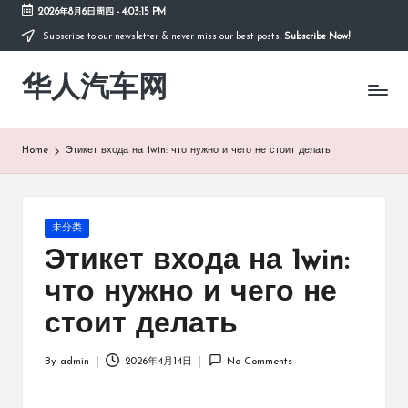
2026年8月6日周四
-
4:03:15 PM
Subscribe to our newsletter & never miss our best posts.
Subscribe Now!
Skip
to
华人汽车网
content
Home
Этикет входа на 1win: что нужно и чего не стоит делать
Posted
未分类
in
Этикет входа на 1win:
что нужно и чего не
стоит делать
By
admin
2026年4月14日
No Comments
Posted
by