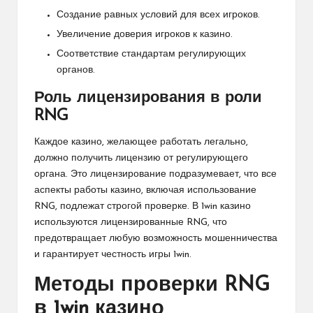
Создание равных условий для всех игроков.
Увеличение доверия игроков к казино.
Соответствие стандартам регулирующих
органов.
Роль лицензирования в роли
RNG
Каждое казино, желающее работать легально,
должно получить лицензию от регулирующего
органа. Это лицензирование подразумевает, что все
аспекты работы казино, включая использование
RNG, подлежат строгой проверке. В 1win казино
используются лицензированные RNG, что
предотвращает любую возможность мошенничества
и гарантирует честность игры
1win
.
Методы проверки RNG
в 1win казино