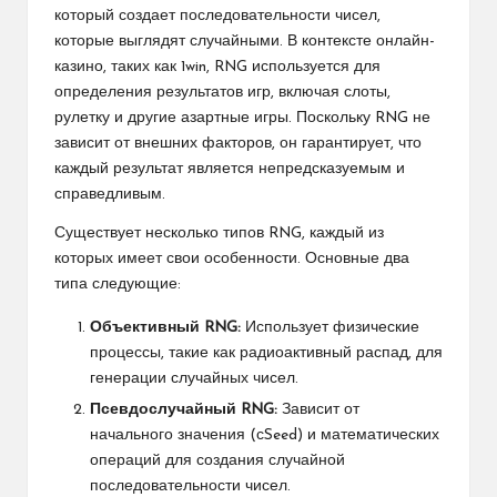
который создает последовательности чисел,
которые выглядят случайными. В контексте онлайн-
казино, таких как 1win, RNG используется для
определения результатов игр, включая слоты,
рулетку и другие азартные игры. Поскольку RNG не
зависит от внешних факторов, он гарантирует, что
каждый результат является непредсказуемым и
справедливым.
Существует несколько типов RNG, каждый из
которых имеет свои особенности. Основные два
типа следующие:
Объективный RNG:
Использует физические
процессы, такие как радиоактивный распад, для
генерации случайных чисел.
Псевдослучайный RNG:
Зависит от
начального значения (сSeed) и математических
операций для создания случайной
последовательности чисел.