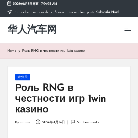
2026年8月7日周五
-
7:29:25 AM
Subscribe to our newsletter & never miss our best posts.
Subscribe Now!
Skip
to
华人汽车网
content
Home
Роль RNG в честности игр 1win казино
Posted
未分类
in
Роль RNG в
честности игр 1win
казино
By
admin
2026年4月14日
No Comments
Posted
by