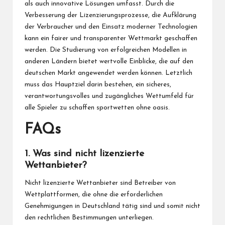
als auch innovative Lösungen umfasst. Durch die
Verbesserung der Lizenzierungsprozesse, die Aufklärung
der Verbraucher und den Einsatz moderner Technologien
kann ein fairer und transparenter Wettmarkt geschaffen
werden. Die Studierung von erfolgreichen Modellen in
anderen Ländern bietet wertvolle Einblicke, die auf den
deutschen Markt angewendet werden können. Letztlich
muss das Hauptziel darin bestehen, ein sicheres,
verantwortungsvolles und zugängliches Wettumfeld für
alle Spieler zu schaffen
sportwetten ohne oasis
.
FAQs
1. Was sind nicht lizenzierte
Wettanbieter?
Nicht lizenzierte Wettanbieter sind Betreiber von
Wettplattformen, die ohne die erforderlichen
Genehmigungen in Deutschland tätig sind und somit nicht
den rechtlichen Bestimmungen unterliegen.