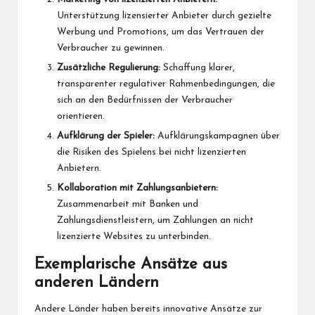
Unterstützung lizensierter Anbieter durch gezielte
Werbung und Promotions, um das Vertrauen der
Verbraucher zu gewinnen.
Zusätzliche Regulierung:
Schaffung klarer,
transparenter regulativer Rahmenbedingungen, die
sich an den Bedürfnissen der Verbraucher
orientieren.
Aufklärung der Spieler:
Aufklärungskampagnen über
die Risiken des Spielens bei nicht lizenzierten
Anbietern.
Kollaboration mit Zahlungsanbietern:
Zusammenarbeit mit Banken und
Zahlungsdienstleistern, um Zahlungen an nicht
lizenzierte Websites zu unterbinden.
Exemplarische Ansätze aus
anderen Ländern
Andere Länder haben bereits innovative Ansätze zur