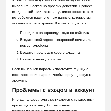
Чтобы получить доступ к своему аккаунту, нужно
выполнить несколько простых действий. Процесс
входа на сайт 1win также интуитивно понятен: вам
потребуются ваши учетные данные, которые вы
указали при регистрации. Вот как это сделать:
Перейдите на страницу входа на сайт 1win.
Введите свой адрес электронной почты или
номер телефона.
Введите пароль для своего аккаунта.
Нажмите кнопку «Войти».
Если вы забыли пароль, используйте функцию
восстановления пароля, чтобы вернуть доступ к
аккаунту.
Проблемы с входом в аккаунт
Иногда пользователи сталкиваются с трудностями
при входе в систему. Вот несколько