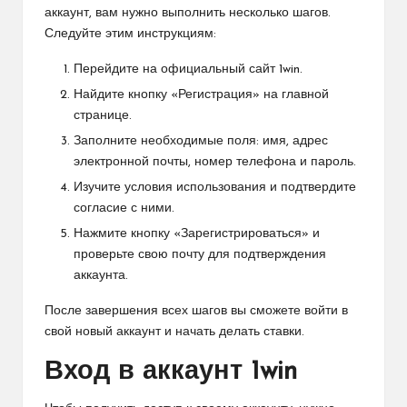
аккаунт, вам нужно выполнить несколько шагов.
Следуйте этим инструкциям:
Перейдите на официальный сайт 1win.
Найдите кнопку «Регистрация» на главной
странице.
Заполните необходимые поля: имя, адрес
электронной почты, номер телефона и пароль.
Изучите условия использования и подтвердите
согласие с ними.
Нажмите кнопку «Зарегистрироваться» и
проверьте свою почту для подтверждения
аккаунта.
После завершения всех шагов вы сможете войти в
свой новый аккаунт и начать делать ставки.
Вход в аккаунт 1win