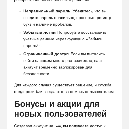
распространенных проблем и решения:
Неправильный пароль:
Убедитесь, что вы
вводите пароль правильно, проверьте регистр
букв и наличие пробелов.
Забытый логин:
Попробуйте восстановить
учетные данные через функцию «Забыли
пароль?».
Ограниченный доступ:
Если вы пытались
войти слишком много раз, возможно, ваш
аккаунт временно заблокирован для
безопасности.
Для каждого случая существует решение, и служба
поддержки 1win всегда готова помочь пользователям.
Бонусы и акции для
новых пользователей
Создавая аккаунт на 1win, вы получаете доступ к