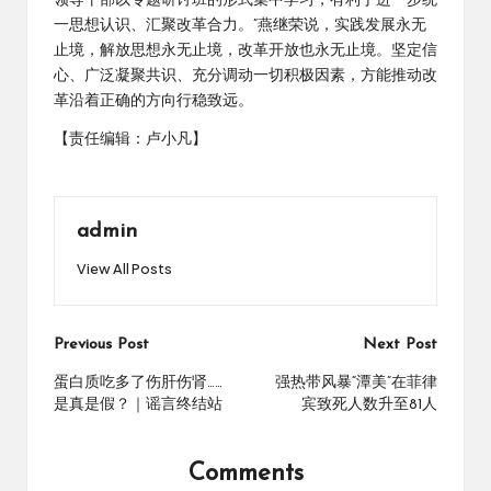
领导干部以专题研讨班的形式集中学习，有利于进一步统
一思想认识、汇聚改革合力。”燕继荣说，实践发展永无
止境，解放思想永无止境，改革开放也永无止境。坚定信
心、广泛凝聚共识、充分调动一切积极因素，方能推动改
革沿着正确的方向行稳致远。
【责任编辑：卢小凡】
admin
View All Posts
Post
Previous Post
Next Post
navigation
蛋白质吃多了伤肝伤肾……
强热带风暴“潭美”在菲律
是真是假？｜谣言终结站
宾致死人数升至81人
Comments