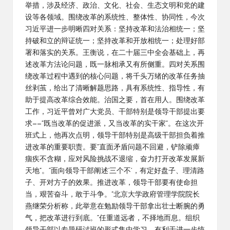
举措，涉及经济、政治、文化、社会、生态文明和党的建
设等各领域。围绕改革的系统性、整体性、协同性，今次
习近平进一步明晰四对关系：坚持改革和法治相统一；坚
持破和立的辩证统一；坚持改革和开放相统一；处理好部
署和落实的关系。王衡说，在二十届三中全会基础上，再
述改革方法论问题，既一脉相承又有所侧重。四对关系围
绕改革过程中遇到的核心问题，将千头万绪的改革任务抽
丝剥茧，给出了清晰解题思路，具有系统性、指导性，有
助于提高改革综合效能。治国之要，首在用人。围绕改革
工作，习近平曾对广大党员、干部特别是领导干部提出要
求——“既当改革的促进派，又当改革的实干家”。在这次开
班式上，他再次点明，领导干部特别是高级干部担负着推
进改革的重要职责。要“直面矛盾问题不回避，铲除顽瘴
痼疾不含糊，应对风险挑战不退缩，奋力打开改革发展新
天地”。“面向领导干部阐述‘三个不’，有定好盘子、理清路
子、开对方子的效果。推进改革，领导干部要有使命担
当，艰苦奋斗，敢于斗争。”北京大学政府管理学院院长
燕继荣分析称，此举意在勉励领导干部拿出壮士断腕的勇
气，把改革进行到底。“任重道远者，不择地而息。组织