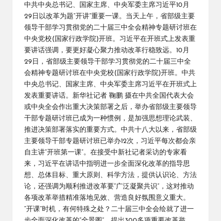
中共中央总书记、国家主席、中央军委主席习近平10月
29日以改革为题“开讲”重要一课。当天上午，省部级主要
领导干部学习贯彻党的二十届三中全会精神专题研讨班在
中央党校(国家行政学院)开班。习近平在开班式上发表重
要讲话强调，要更好凝心聚力推动改革行稳致远。10月
29日，省部级主要领导干部学习贯彻党的二十届三中全
会精神专题研讨班在中央党校(国家行政学院)开班。中共
中央总书记、国家主席、中央军委主席习近平在开班式上
发表重要讲话。新华社记者 鞠鹏 摄在中共全国代表大会
或中央全会作出重大决策部署之后，举办省部级主要领导
干部专题研讨班已成为一种惯例，是加强思想理论武装、
推进决策部署落实的重要方式。中共十八大以来，省部级
主要领导干部专题研讨班已举办12次，习近平每次都会亲
自主讲“开班第一课”。在接受中新社记者采访的专家看
来，习近平在讲话中指明进一步全面深化改革的指导思
想、总体目标、重大原则、科学方法，提供认识论、方法
论，还强调为顺利推进改革要“广泛凝聚共识”，这对推动
各项改革举措精准落地见效、营造良好氛围意义重大。
“开课”时机，有何特殊之处？二十届三中全会绘就了进一
步全面深化改革的“全景图”，提出300多项重要改革举