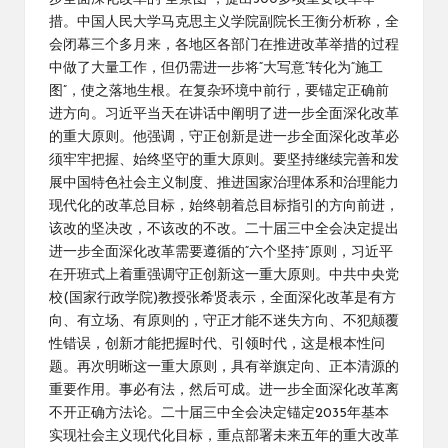
措。中国人民大学马克思主义学院副院长王衡分析称，全
会闭幕三个多月来，各地区各部门在推进改革举措的过程
中做了大量工作，但仍需进一步将“大写意”转化为“施工
图”，使之落地生根。在复杂环境中前行，要锚定正确前
进方向。习近平当天在讲话中阐明了进一步全面深化改革
的重大原则。他强调，守正创新是进一步全面深化改革必
须牢牢把握、始终坚守的重大原则。要坚持继续完善和发
展中国特色社会主义制度、推进国家治理体系和治理能力
现代化的改革总目标，始终朝着总目标指引的方向前进，
该改的坚决改，不该改的不改。二十届三中全会决定提出
进一步全面深化改革需要遵循的“六个坚持”原则，习近平
在开班式上着重强调守正创新这一重大原则。中共中央党
校(国家行政学院)教授张希贤表示，全面深化改革是有方
向、有立场、有原则的，守正才能不迷失方向、不犯颠覆
性错误，创新才能把握时代、引领时代，这是根本性问
题。再次明晰这一重大原则，具有举旗定向、正本清源的
重要作用。事必有法，然后可成。进一步全面深化改革离
不开正确方法论。二十届三中全会决定锚定2035年基本
实现社会主义现代化目标，重点部署未来五年的重大改革