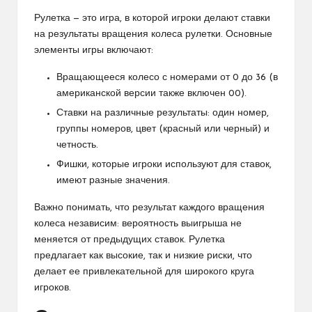
Рулетка — это игра, в которой игроки делают ставки
на результаты вращения колеса рулетки. Основные
элементы игры включают:
Вращающееся колесо с номерами от 0 до 36 (в
американской версии также включен 00).
Ставки на различные результаты: один номер,
группы номеров, цвет (красный или черный) и
четность.
Фишки, которые игроки используют для ставок,
имеют разные значения.
Важно понимать, что результат каждого вращения
колеса независим: вероятность выигрыша не
меняется от предыдущих ставок. Рулетка
предлагает как высокие, так и низкие риски, что
делает ее привлекательной для широкого круга
игроков.