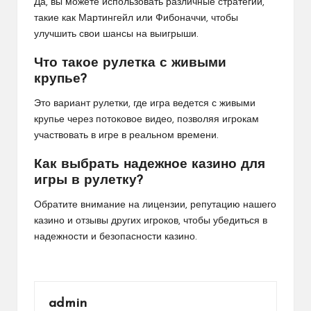
Да, вы можете использовать различные стратегии,
такие как Мартингейл или Фибоначчи, чтобы
улучшить свои шансы на выигрыши.
Что такое рулетка с живыми
крупье?
Это вариант рулетки, где игра ведется с живыми
крупье через потоковое видео, позволяя игрокам
участвовать в игре в реальном времени.
Как выбрать надежное казино для
игры в рулетку?
Обратите внимание на лицензии, репутацию нашего
казино и отзывы других игроков, чтобы убедиться в
надежности и безопасности казино.
admin