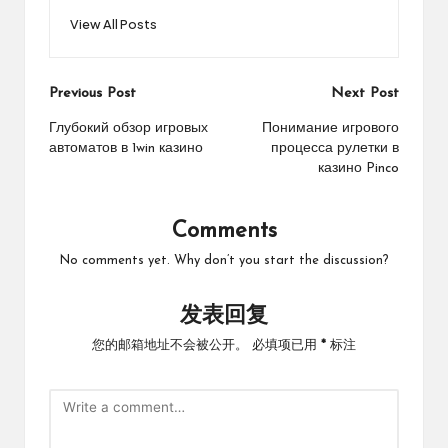
View All Posts
Post
Previous Post
Next Post
navigation
Глубокий обзор игровых
Понимание игрового
автоматов в 1win казино
процесса рулетки в
казино Pinco
Comments
No comments yet. Why don’t you start the discussion?
发表回复
您的邮箱地址不会被公开。
必填项已用
*
标注