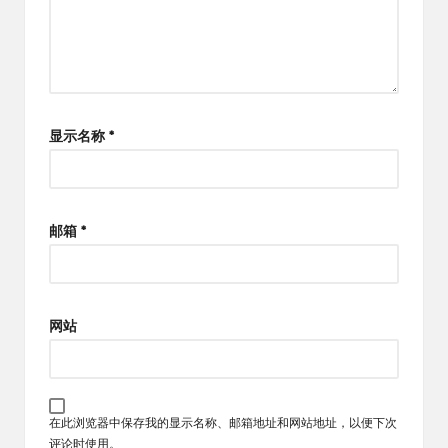
显示名称
*
邮箱
*
网站
在此浏览器中保存我的显示名称、邮箱地址和网站地址，以便下次
评论时使用。