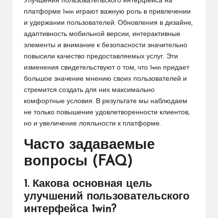
Улучшения пользовательского интерфейса на
платформе 1win играют важную роль в привлечении
и удержании пользователей. Обновления в дизайне,
адаптивность мобильной версии, интерактивные
элементы и внимание к безопасности значительно
повысили качество предоставляемых услуг. Эти
изменения свидетельствуют о том, что 1win придает
большое значение мнению своих пользователей и
стремится создать для них максимально
комфортные условия. В результате мы наблюдаем
не только повышение удовлетворенности клиентов,
но и увеличение лояльности к платформе.
Часто задаваемые
вопросы (FAQ)
1. Какова основная цель
улучшений пользовательского
интерфейса 1win?