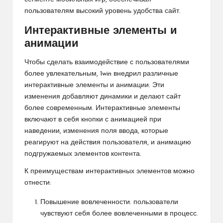
пользователям высокий уровень удобства
сайт
.
Интерактивные элементы и
анимации
Чтобы сделать взаимодействие с пользователями
более увлекательным, 1win внедрил различные
интерактивные элементы и анимации. Эти
изменения добавляют динамики и делают сайт
более современным. Интерактивные элементы
включают в себя кнопки с анимацией при
наведении, изменения поля ввода, которые
реагируют на действия пользователя, и анимацию
подгружаемых элементов контента.
К преимуществам интерактивных элементов можно
отнести:
Повышение вовлеченности: пользователи
чувствуют себя более вовлеченными в процесс.