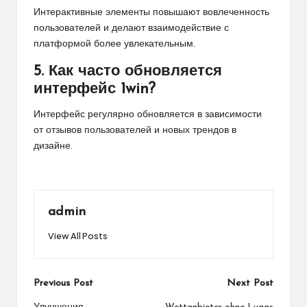
Интерактивные элементы повышают вовлеченность
пользователей и делают взаимодействие с
платформой более увлекательным.
5. Как часто обновляется
интерфейс 1win?
Интерфейс регулярно обновляется в зависимости
от отзывов пользователей и новых трендов в
дизайне.
admin
View All Posts
Post
Previous Post
Next Post