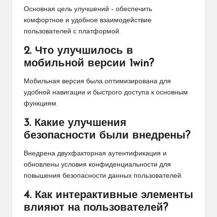
Основная цель улучшений – обеспечить
комфортное и удобное взаимодействие
пользователей с платформой.
2. Что улучшилось в
мобильной версии 1win?
Мобильная версия была оптимизирована для
удобной навигации и быстрого доступа к основным
функциям.
3. Какие улучшения
безопасности были внедрены?
Внедрена двухфакторная аутентификация и
обновлены условия конфиденциальности для
повышения безопасности данных пользователей.
4. Как интерактивные элементы
влияют на пользователей?