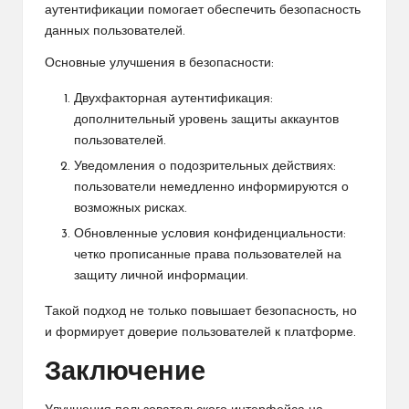
аутентификации помогает обеспечить безопасность
данных пользователей.
Основные улучшения в безопасности:
Двухфакторная аутентификация:
дополнительный уровень защиты аккаунтов
пользователей.
Уведомления о подозрительных действиях:
пользователи немедленно информируются о
возможных рисках.
Обновленные условия конфиденциальности:
четко прописанные права пользователей на
защиту личной информации.
Такой подход не только повышает безопасность, но
и формирует доверие пользователей к платформе.
Заключение