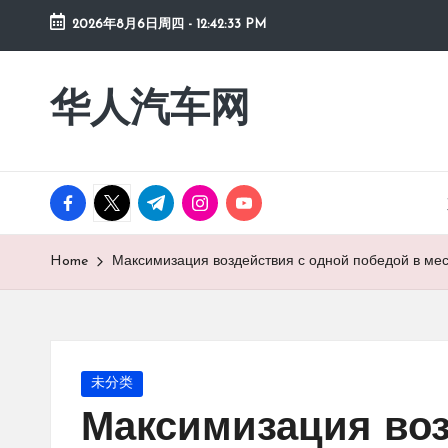
2026年8月6日周四
-
12:42:34 PM
Skip
to
华人汽车网
content
facebook.com
twitter.com
t.me
instagram.com
youtube.com
Home
Максимизация воздействия с одной победой в ме
Posted
未分类
in
Максимизация воз