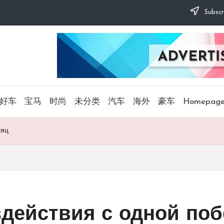
Subscr
好车
宝马
时尚
未分类
汽车
海外
豪车
Homepag
сяц
действия с одной поб