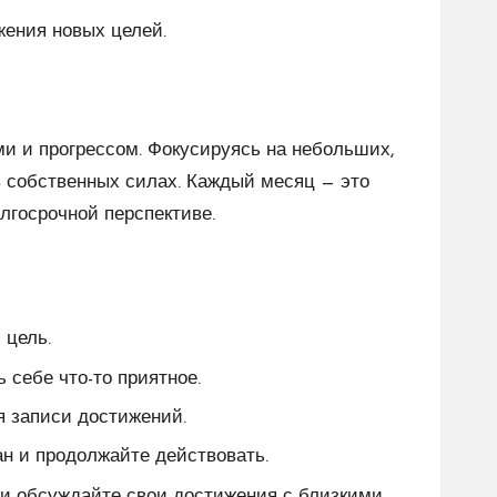
жения новых целей.
и и прогрессом. Фокусируясь на небольших,
в собственных силах. Каждый месяц — это
лгосрочной перспективе.
 цель.
 себе что-то приятное.
я записи достижений.
ан и продолжайте действовать.
 и обсуждайте свои достижения с близкими.