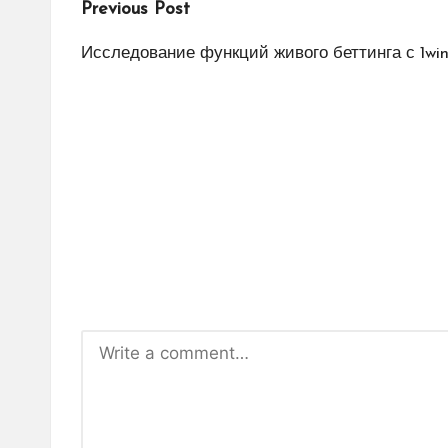
Post
Previous Post
navigation
Исследование функций живого беттинга с 1win