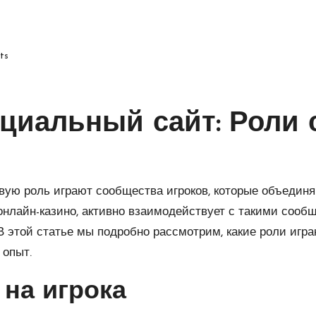
ts
циальный сайт: Роли
ую роль играют сообщества игроков, которые объединя
 онлайн-казино, активно взаимодействует с такими соо
 этой статье мы подробно рассмотрим, какие роли игр
 опыт.
на игрока