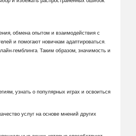
ыбор и избежать распространенных ошибок.
ения, обмена опытом и взаимодействия с
елей и помогают новичкам адаптироваться.
лайн-гемблинга. Таким образом, значимость и
гиям, узнать о популярных играх и освоиться
ачество услуг на основе мнений других