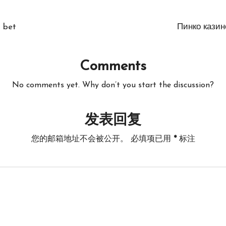
 bet
Пинко казин
Comments
No comments yet. Why don’t you start the discussion?
发表回复
您的邮箱地址不会被公开。
必填项已用
*
标注