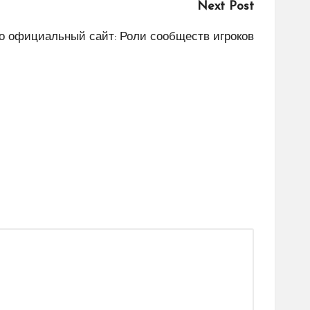
Next Post
о официальный сайт: Роли сообществ игроков