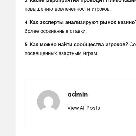
3. Какие мероприятия проводит Пинко Кази
повышению вовлеченности игроков.
4. Как эксперты анализируют рынок казино
более осознанные ставки.
5. Как можно найти сообщества игроков?
Соо
посвященных азартным играм.
admin
View All Posts