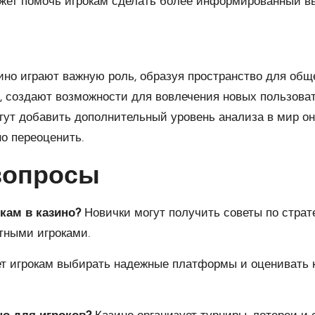
ожет помочь игрокам сделать более информированный в
но играют важную роль, образуя пространство для общ
 создают возможности для вовлечения новых пользоват
гут добавить дополнительный уровень анализа в мир он
о переоценить.
вопросы
кам в казино?
Новички могут получить советы по страте
тными игроками.
т игрокам выбирать надежные платформы и оценивать к