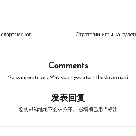
 спортсменов
Стратегии игры на рулет
Comments
No comments yet. Why don’t you start the discussion?
发表回复
您的邮箱地址不会被公开。
必填项已用
*
标注