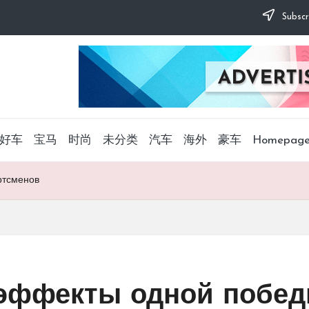
Subscr
好车
宝马
时尚
未分类
汽车
海外
豪车
Homepag
ртсменов
 эффекты одной побед