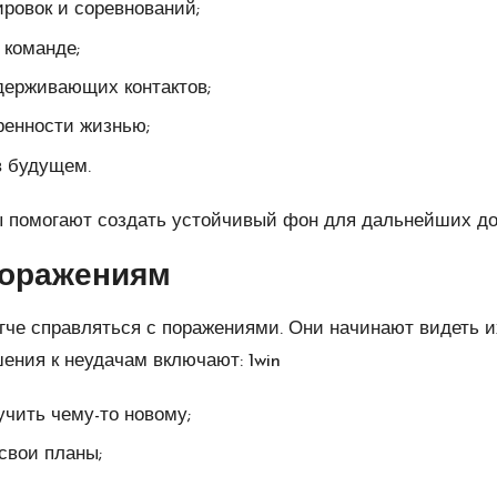
ровок и соревнований;
команде;
держивающих контактов;
ренности жизнью;
в будущем.
ы помогают создать устойчивый фон для дальнейших до
поражениям
че справляться с поражениями. Они начинают видеть и
шения к неудачам включают:
1win
учить чему-то новому;
свои планы;