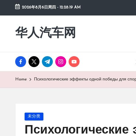
2026年8月6日周四
-
12:28:20 AM
Skip
to
华人汽车网
content
facebook.com
twitter.com
t.me
instagram.com
youtube.com
Home
Психологические эффекты одной победы для спо
Posted
未分类
in
Психологические