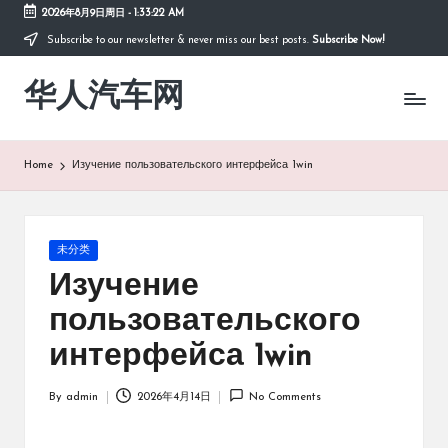
2026年8月9日周日
-
1:33:22 AM
Subscribe to our newsletter & never miss our best posts.
Subscribe Now!
Skip
to
华人汽车网
content
Home
Изучение пользовательского интерфейса 1win
Posted
未分类
in
Изучение
пользовательского
интерфейса 1win
By
admin
2026年4月14日
No Comments
Posted
by