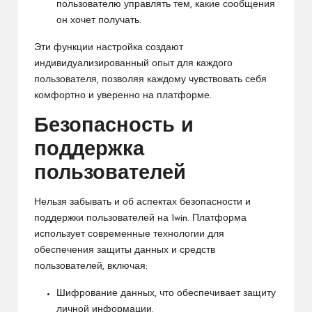
пользователю управлять тем, какие сообщения
он хочет получать.
Эти функции настройка создают
индивидуализированный опыт для каждого
пользователя, позволяя каждому чувствовать себя
комфортно и уверенно на платформе.
Безопасность и
поддержка
пользователей
Нельзя забывать и об аспектах безопасности и
поддержки пользователей на 1win. Платформа
использует современные технологии для
обеспечения защиты данных и средств
пользователей, включая:
Шифрование данных, что обеспечивает защиту
личной информации.