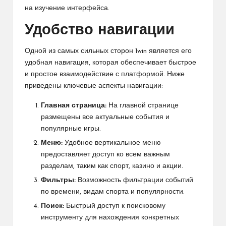
на изучение интерфейса.
Удобство навигации
Одной из самых сильных сторон 1win является его
удобная навигация, которая обеспечивает быстрое
и простое взаимодействие с платформой. Ниже
приведены ключевые аспекты навигации:
Главная страница:
На главной странице
размещены все актуальные события и
популярные игры.
Меню:
Удобное вертикальное меню
предоставляет доступ ко всем важным
разделам, таким как спорт, казино и акции.
Фильтры:
Возможность фильтрации событий
по времени, видам спорта и популярности.
Поиск:
Быстрый доступ к поисковому
инструменту для нахождения конкретных