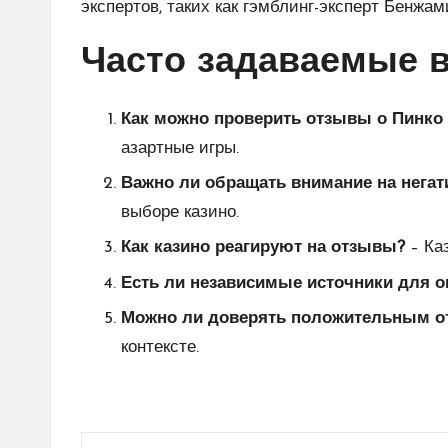
экспертов, таких как
гэмблинг-эксперт Бенжа
Часто задаваемые 
Как можно проверить отзывы о Пинко 
азартные игры.
Важно ли обращать внимание на нега
выборе казино.
Как казино реагируют на отзывы?
– Каз
Есть ли независимые источники для о
Можно ли доверять положительным о
контексте.