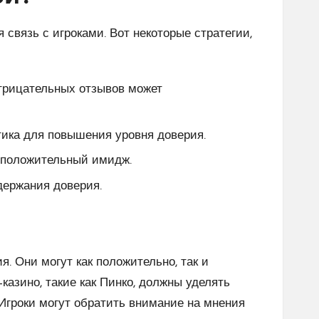
 связь с игроками. Вот некоторые стратегии,
трицательных отзывов может
тика для повышения уровня доверия.
ь положительный имидж.
держания доверия.
. Они могут как положительно, так и
азино, такие как Пинко, должны уделять
Игроки могут обратить внимание на мнения