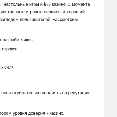
 настольные игры и live-казино. С момента
качественные игровые сервисы и хороший
м взглядом пользователей. Рассмотрим
 разработчиков.
 игроков.
ю 24/7.
 так и отрицательно повлиять на репутацию
ором уровня доверия к казино.