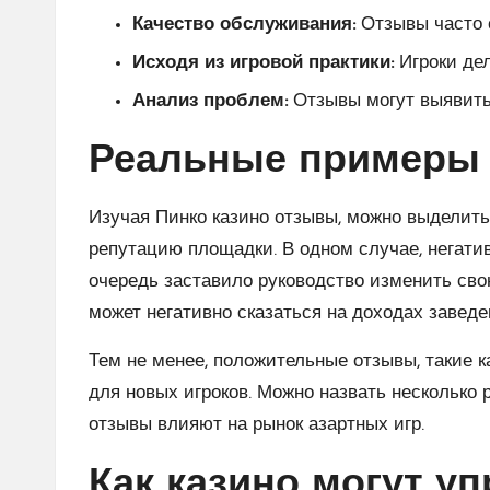
Качество обслуживания:
Отзывы часто с
Исходя из игровой практики:
Игроки дел
Анализ проблем:
Отзывы могут выявить 
Реальные примеры 
Изучая Пинко казино отзывы, можно выделить
репутацию площадки. В одном случае, негати
очередь заставило руководство изменить свою
может негативно сказаться на доходах завед
Тем не менее, положительные отзывы, такие к
для новых игроков. Можно назвать несколько 
отзывы влияют на рынок азартных игр.
Как казино могут у