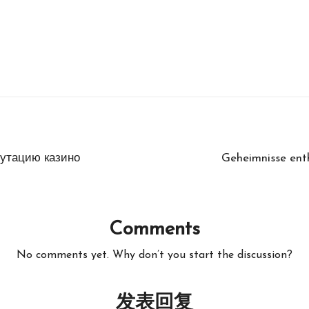
путацию казино
Geheimnisse ent
Comments
No comments yet. Why don’t you start the discussion?
发表回复