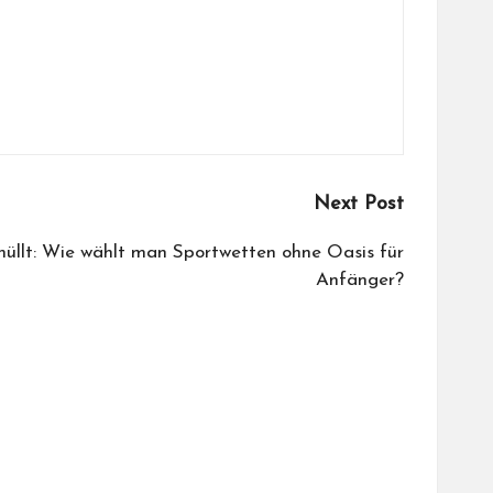
Next Post
hüllt: Wie wählt man Sportwetten ohne Oasis für
Anfänger?