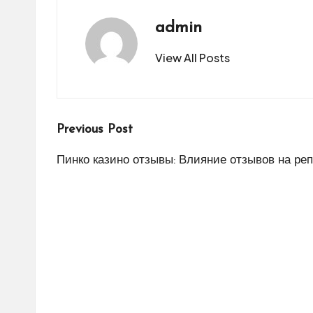
admin
View All Posts
Post
Previous Post
navigation
Пинко казино отзывы: Влияние отзывов на ре