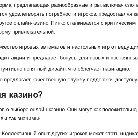
рма, предлагающая разнообразные игры, включая слоты,
ится удовлетворять потребности игроков, предоставляя 
ругое онлайн-казино, Пинко сталкивается с критически
орму привлекательной.
жество игровых автоматов и настольных игр от ведущих
дит акции и предлагает бонусы для новых и постоянных
туитивно понятный дизайн, что облегчает навигацию.
о предлагает качественную службу поддержки, доступну
я казино?
в о выборе онлайн-казино. Они могут как положительно,
ывы так значимы:
:
Коллективный опыт других игроков может стать индикат