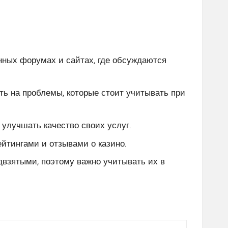
ных форумах и сайтах, где обсуждаются
ть на проблемы, которые стоит учитывать при
 улучшать качество своих услуг.
йтингами и отзывами о казино.
взятыми, поэтому важно учитывать их в