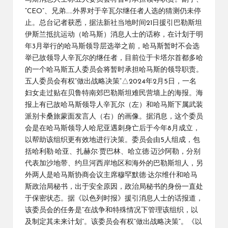
“CEO”、兄弟……外界对于辛瓦尔继任者人选的猜测仍未停
止。总台记者获悉，据法新社当地时间21日援引巴勒斯坦
伊斯兰抵抗运动（哈马斯）消息人士的话称，在计划于明
年3月举行的哈马斯领导层选举之前，哈马斯暂时不会选
举已故领导人辛瓦尔的继任者，目前位于卡塔尔首都多哈
的一个哈马斯五人委员会将暂时承担哈马斯的领导职责。
五人委员会有权“做出战略决策”△2024年2月5日，一名
妇女走过贴在贝鲁特南郊巴勒斯坦难民营墙上的海报。海
报上有已故哈马斯领导人辛瓦尔（左）和哈马斯下属武装
派别卡桑旅蒙面发言人（右）的画像。据消息，这个委员
会是在哈马斯领导人哈尼亚遇刺身亡后于今年8月成立，
以帮助该组织更有效地进行决策。委员会由5人组成，包
括哈利勒·哈亚、扎赫尔·贾巴林、哈立德·迈沙阿勒，分别
代表加沙地带、约旦河西岸地区和海外的巴勒斯坦人，另
外两人是哈马斯协商会议主席穆罕默德·达尔维什和哈马
斯政治局秘书，出于安全原因，政治局秘书的身份一直处
于保密状态。据《以色列时报》援引消息人士的话报道，
该委员会的任务是“在战争和特殊情况下管理该组织，以
及制定其未来计划”。该委员会有权“做出战略决策”。《以