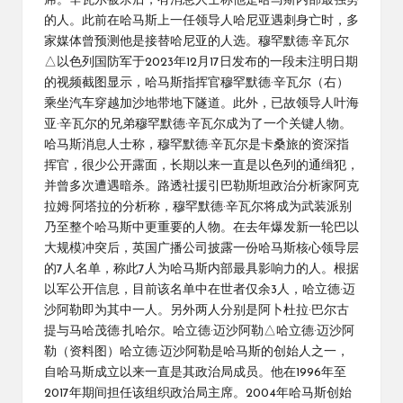
席。辛瓦尔被杀后，有消息人士称他是哈马斯内部最强势
的人。此前在哈马斯上一任领导人哈尼亚遇刺身亡时，多
家媒体曾预测他是接替哈尼亚的人选。穆罕默德·辛瓦尔
△以色列国防军于2023年12月17日发布的一段未注明日期
的视频截图显示，哈马斯指挥官穆罕默德·辛瓦尔（右）
乘坐汽车穿越加沙地带地下隧道。此外，已故领导人叶海
亚·辛瓦尔的兄弟穆罕默德·辛瓦尔成为了一个关键人物。
哈马斯消息人士称，穆罕默德·辛瓦尔是卡桑旅的资深指
挥官，很少公开露面，长期以来一直是以色列的通缉犯，
并曾多次遭遇暗杀。路透社援引巴勒斯坦政治分析家阿克
拉姆·阿塔拉的分析称，穆罕默德·辛瓦尔将成为武装派别
乃至整个哈马斯中更重要的人物。在去年爆发新一轮巴以
大规模冲突后，英国广播公司披露一份哈马斯核心领导层
的7人名单，称此7人为哈马斯内部最具影响力的人。根据
以军公开信息，目前该名单中在世者仅余3人，哈立德·迈
沙阿勒即为其中一人。另外两人分别是阿卜杜拉·巴尔古
提与马哈茂德·扎哈尔。哈立德·迈沙阿勒△哈立德·迈沙阿
勒（资料图）哈立德·迈沙阿勒是哈马斯的创始人之一，
自哈马斯成立以来一直是其政治局成员。他在1996年至
2017年期间担任该组织政治局主席。2004年哈马斯创始