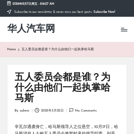
2026年8月7日周五
-
8:16:28 AM
Subscribe to our newsletter & never miss our best posts.
Subscribe Now!
Skip
to
华人汽车网
content
Home
五人委员会都是谁？为什么由他们一起执掌哈马斯
五人委员会都是谁？为
什么由他们一起执掌哈
马斯
By
admin
2025年3月25日
No Comments
Posted
by
辛瓦尔遇袭身亡，哈马斯领导人之位悬空，10月17日，哈
马斯消息人士称五人委员会将暂时承担领导职责。副手、