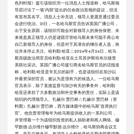
色列时报》援引该组织另一位消息人士报道称，哈马斯领
导层讨论了一项“内部”提出的任命政治首领的提议，但没
有宣布其名字。消息人士补充说，领导人更愿意通过委员
会进行统治。21日，一名哈马斯官员告诉英国广播公司，
出于安全原因，该组织可能会对新领导人的身份保密。未
来谁是真正领导人仍是谜团尽管哈马斯未来可能不再公布
自己新领导人的身份，但是对于其潜在的继任者人选，舆
论并未停止关注。哈利勒·哈亚△2024年4月24日，哈马
斯高级政治局官员哈利勒·哈亚在土耳其伊斯坦布尔接受
美联社采访。英国广播公司援引两名哈马斯官员的话报道
称，哈利勒·哈亚是辛瓦尔的副手，也是该组织在加沙以
外最资深的官员，被认为是强有力的候选人。一位哈马斯
官员表示，除了直接监督与加沙有关的事务外，哈利勒·
哈亚还承担了大多数政治和外交事务的责任，实际上是该
组织的代理领导人。扎赫尔·贾巴林△扎赫尔·贾巴林（资
料图）扎赫尔·贾巴林，西方媒体眼中的哈马斯“首席执行
官”。他负责管理每年为哈马斯提供收入的一系列公司，
并管理着一个为该组织投资的私人捐助者和商人网络。穆
罕默德·达尔维什穆罕默德·达尔维什，哈马斯协商会议主