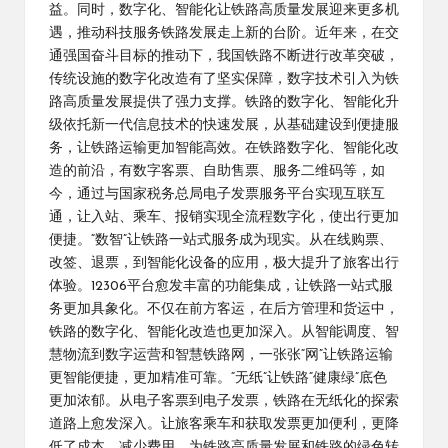
益。同时，数字化、智能化让铁路高质量发展迎来更多机
遇，推动科技服务铁路发展走上新的台阶。近年来，在交
通强国奋斗目标的推动下，我国铁路不断进行改革突破，
传统设施的数字化改造有了坚实保障，数字技术引入为铁
路高质量发展提供了强力支撑。铁路的数字化、智能化升
级依托新一代信息技术的快速发展，从基础建设到便捷服
务，让铁路运输更加智能高效。在铁路数字化、智能化改
造的前沿，有数字客票、自助售票、服务二维码等，如
今，通过与国家税务总局电子发票服务平台实现互联互
通，让入站、乘车、报销实现全流程数字化，使出行更加
便捷。“数智”让铁路一站式服务成为现实。从在线购票、
改签、退票，到智能化设备的应用，极大提升了旅客出行
体验。12306平台愈发丰富的功能集成，让铁路一站式服
务更加具象化。不仅在前方客运，在后方管理和货运中，
铁路的数字化、智能化改造也更加深入。从智能调度、智
慧物流到数字运营和智慧铁路网，一张张“网”让铁路运输
更智能便捷，更加精准可靠。“无纸”让铁路“健康绿”底色
更加浓郁。从电子客票到电子发票，铁路在无纸化的探索
道路上愈发深入。让旅客乘车和获取发票更加便利，更降
低了成本、减少费用，为铁路高质量发展和铁路的绿色转