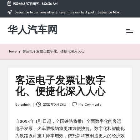
2026年8月7日周五
-
8:06:36 AM
Subscribe to our newsletter & never miss our best posts.
Subscribe Now!
Skip
to
华人汽车网
content
Home
客运电子发票让数字化、便捷化深入人心
客运电子发票让数字
化、便捷化深入人心
By
admin
2025年3月25日
No Comments
Posted
by
自2024年11月1日起，全国铁路将推广全面数字化的客运
电子发票，火车票报销将更加方便快捷。数字化和智能化
为铁路设计施工降本增效，依托新科技创造更大的经济效