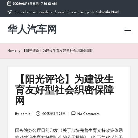
2026年8月6日周四
-
7:36:40 AM
Subscribe to our newsletter & never miss our best posts.
Subscribe Now!
Skip
to
华人汽车网
content
Home
【阳光评论】为建设生育友好型社会织密保障网
【阳光评论】为建设生
育友好型社会织密保障
网
By
admin
2025年3月25日
No Comments
Posted
by
国务院办公厅日前印发《关于加快完善生育支持政策体系
推动建设生育友好型社会的若干措施》（以下简称《若干