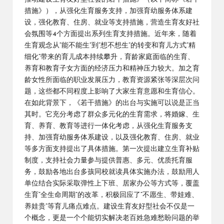
措施》），从强化生育服务支持，加强育幼服务体系建
设，强化教育、住房、就业等支持措施，营造生育友好社
会氛围等4个方面提出系列生育支持措施。近年来，随着
生育观念从“能不能生”到“想不想生”的转变和育儿方式“精
细化”带来的育儿成本持续攀升，育龄家庭面临的生育、
养育和教育子女方面的经济压力和精神压力较大。加之育
龄女性所面临的职业发展压力，教育资源紧张等深层次问
题，这些都不同程度上影响了大家生育意愿和生育信心。
在如此背景下，《若干措施》的出台与实施可以说是正当
其时。它充分考虑了群众多元化的生育需求，将婚嫁、生
育、养育、教育等进行一体化考虑，从强化生育服务支
持、加强育幼服务体系建设，以及强化教育、住房、就业
等多方面支持提出了具体措施。第一次提出建立生育补贴
制度，支持社会力量参与提供普惠、多元、优质托育服
务，鼓励各地出台多孩同校就读具体实施办法，鼓励用人
单位结合实际采取弹性上下班、居家办公等方式等，覆盖
生育“全生命周期”的改革，积极回应了“不愿生、带娃难、
养娃贵”等育儿痛点难点。建设生育友好型社会不仅是一
个概念，更是一个个能切实解决老百姓急难愁盼问题的举