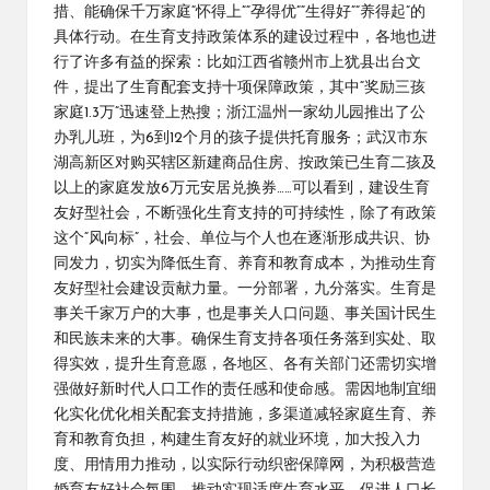
措、能确保千万家庭“怀得上”“孕得优”“生得好”“养得起”的
具体行动。在生育支持政策体系的建设过程中，各地也进
行了许多有益的探索：比如江西省赣州市上犹县出台文
件，提出了生育配套支持十项保障政策，其中“奖励三孩
家庭1.3万”迅速登上热搜；浙江温州一家幼儿园推出了公
办乳儿班，为6到12个月的孩子提供托育服务；武汉市东
湖高新区对购买辖区新建商品住房、按政策已生育二孩及
以上的家庭发放6万元安居兑换券……可以看到，建设生育
友好型社会，不断强化生育支持的可持续性，除了有政策
这个“风向标”，社会、单位与个人也在逐渐形成共识、协
同发力，切实为降低生育、养育和教育成本，为推动生育
友好型社会建设贡献力量。一分部署，九分落实。生育是
事关千家万户的大事，也是事关人口问题、事关国计民生
和民族未来的大事。确保生育支持各项任务落到实处、取
得实效，提升生育意愿，各地区、各有关部门还需切实增
强做好新时代人口工作的责任感和使命感。需因地制宜细
化实化优化相关配套支持措施，多渠道减轻家庭生育、养
育和教育负担，构建生育友好的就业环境，加大投入力
度、用情用力推动，以实际行动织密保障网，为积极营造