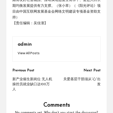
婚育友好社会氛围、推动实现适度生育水平、促进人口长
期均衡发展提供有力支撑。（张小草）（《阳光评论》项
目由中国互联网发展基金会网络文明建设专项基金资助支
持）
【责任编辑：吴佳潼】
admin
View All Posts
Post
Previous Post
Next Post
navigation
新产业催生新岗位 无人机
关爱基层干部须从“心”出
操控员就业缺口达100万
发
人
Comments
No comments yet. Why don’t you start the discussion?