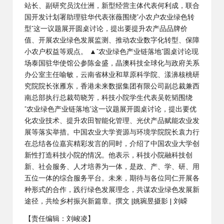
站长、副研究员沈仕洲，新型经营主体代表何利成，联合
国开发计划署助理驻华代表张薇围绕“小农户农业绿色转
型”这一议题展开圆桌讨论，提出要提升农产品品牌价
值、开展农业绿色发展监测、推动农业数字化转型、保障
小农户权益等观点。 ▲“农业绿色产业链落地”圆桌讨论现
场泰国驻华使馆公参陈金盛，晶澳科技全球化与政府关系
办公室主任喻敏，云南省林业和草原科学院、漾濞核桃研
究院院长张雁东，香港未来数据集团有限公司副总裁兼西
南总部执行总裁苟晓芳，科技小院学生代表吴乾韬围绕
“农业绿色产业链落地”这一议题展开圆桌讨论，提出要优
化农业技术、提升农田智能化管理、光伏产品赋能农业发
展等落实举措。中国农业大学资源与环境学院院长袁力行
在总结各位嘉宾精彩发言的同时，介绍了中国农业大学创
新性打造科技小院的情况。他表示，科技小院融科技创
新、社会服务、人才培养为一体，是政、产、学、研、用
五位一体的综合服务平台。未来，期待与各位同仁开展各
种形式的合作，践行绿色发展理念，共谋农业绿色发展新
途径，共绘乡村振兴新篇章。撰文 |姚琬昱摄影 | 刘嵘
【责任编辑：刘峻凌】