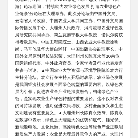
海）论坛期间，“持续助力农业绿色发展 打造农业绿色产
业链条”分论坛在大理举办。此次分论坛由中国外文局、
云南省人民政府、中国农业大学共同主办，中国外文局国
际传播发展中心、大理州人民政府、洱海流域农业绿色发
展研究院共同承办。荷兰瓦赫宁根大学教授、诺贝尔奖获
得者欧意玛，中国工程院院士、山西农业大学教授徐明
岗，马耳他驻华大使白瀚轩，中国出版协会副理事长、中
国外文局原副局长陆彩荣，大理州州长陈真永等20余位
国际组织代表、中外政府官员、专家学者及行业代表发言
并参与讨论。▲中国农业大学资源与环境学院院长袁力行
主持分论坛。袁立行在主持人开场时表示，农业绿色发展
是我国经济社会发展全面绿色转型的重要内容。以绿色发
展为引领，促进农业全产业链深度融合，构建绿色产业
链，是实现农业生产绿色转型的重要途径。这不仅对农业
的可持续发展，也对促进农民增收、乡村全面振兴和生态
文明建设有重要意义。▲大理州州长陈真永致辞。陈真永
在致辞中表示，绿色是大理最大的优势和底气。硅光伏、
新能源电池、文化旅游、高原特色农业等绿色产业正赋能
新质生产力发展；农业是大理最具竞争力的产业。大理州