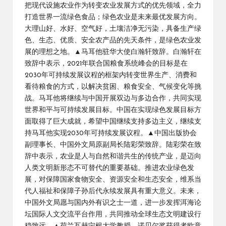
把现代设施农业作为转变农业发展方式的优先领域，全力
打造世界一流绿色食品；绿色农业是未来最优发展方向。
大理山好、水好、空气好，土壤洁净无污染，具备生产绿
色、生态、优质、安全农产品的先天条件，是绿色农业发
展的理想之地。▲马耳他驻华大使白瀚轩致辞。白瀚轩在
致辞中表示，2021年联合国粮食系统峰会的目标是在
2030年可持续发展议程的框架内转变世界生产、消费和
看待粮食的方式，以解决贫困、粮食安全、气候变化等挑
战。马耳他将继续与中国开展双边与多边合作，共同实现
世界和平与可持续发展目标。中国在实现绿色发展目标方
面取得了巨大成就，希望中国继续支持多边主义，继续支
持马耳他实现2030年可持续发展议程。▲中国出版协会
副理事长、中国外文局原副局长陆彩荣致辞。陆彩荣在致
辞中表示，农业是人与自然和谐共生的传统产业，是迈向
人类文明新形态不可替代的重要基础。推进农业绿色发
展，对保障国家食物安全、资源安全和生态安全，维系当
代人福祉和保障子孙后代永续发展具有重大意义。未来，
中国外文局愿与国内外有识之士一道，进一步发挥洱海论
坛国际人文交流平台作用，共同推动全球生态文明建设行