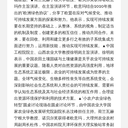
稳致远。▲荷兰瓦赫宁根大学教授、诺贝尔奖获得者欧意
玛作主旨演讲。在主旨演讲环节，欧意玛结合2020年推
出的“欧洲绿色协议”，分享了欧盟在应对气候变化、推动
可持续发展方面的探索和努力。他表示，实现可持续发展
要在长期坚持的基础上，从整体、系统的视角，制定适当
的机制及制度，创建更多的相互信任，推动共同合作。未
来，要在回收、利用和建立更多行之有效的子系统集成方
面进行努力，运用新技能，推动实现可持续发展。▲中国
工程院院士、山西农业大学教授徐明岗主旨演讲。徐明岗
表示，中国农田土壤固碳与土壤健康是关乎农业可持续发
展的重要议题。随着人类对自然资源的高强度利用，地球
生态系统正逼近极限，农业的可持续发展成为世界的主
题。全球气候变化、生物多样性丧失等自然系统变化，会
深刻影响社会生态系统和人类社会的可持续发展。需要科
学认知生态系统及其与社会经济系统的相互作用，合理提
出资源环境保护和利用的技术方案。▲“小农户农业绿色
转型”圆桌讨论现场在圆桌讨论环节，由中国农业大学国
家农业绿色发展研究院副院长丛汶峰担任主持。荷兰瓦赫
宁根大学教授、诺贝尔奖获得者欧意玛，大理州农业农村
局副局长杜伟，中国农科院天津环保所大理实验站常务副