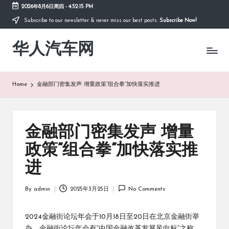
2026年8月6日周四
-
4:52:16 PM
Subscribe to our newsletter & never miss our best posts.
Subscribe Now!
Skip
to
华人汽车网
content
Home
金融部门密集发声 增量政策“组合拳”加快落实推进
金融部门密集发声 增量
政策“组合拳”加快落实推
进
By
admin
2025年3月25日
No Comments
Posted
by
2024金融街论坛年会于10月18日至20日在北京金融街举
办。金融街论坛年会有“中国金融改革发展风向标”之称，