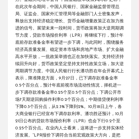
在此次年会期间，中国人民银行、国家金融监督管理总
局、证监会、国家外汇管理局等金融部门人士密集发声，
释放出支持经济稳定增长、货币金融增量政策正在加力推
进的信号。展望未来一段时间，货币政策将加大逆周期调
节力度，贷款市场报价利率（LPR）将继续下行，预计年
底前存款准备金率有望进一步下调，与此同时，围绕服务
经济高质量发展、稳定资本市场和房地产市场、扩大金融
高水平开放，一批政策举措也正在加快落实。支持经济持
续回升向好，货币政策坚定坚持支持性政策立场，加大逆
周期调节力度。中国人民银行行长潘功胜在年会开幕式上
表示，降准降息方面，9月27日，已下调存款准备金率
0.5个百分点，预计年底前视市场流动性情况，择机进一
步下调存款准备金率0.25个至0.5个百分点；下调公开市
场7天期逆回购操作利率0.2个百分点；中期借贷便利利率
下降0.3个百分点，从2.3%下降到2%。10月18日上午，各
大商业银行已经宣布下调存款利率。潘功胜还预计，10月
21日公布的贷款市场报价利率（LPR）也会下行0.2个至
0.25个百分点。在业内人士看来，这将进一步支持实体经
济发展。“LPR报价下调符合当前宏观政策大方向，是把