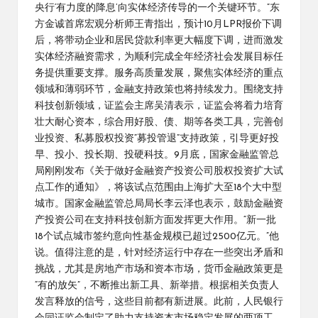
央行‘有力度的降息’向实体经济传导的一个关键环节。”东
方金诚首席宏观分析师王青指出，预计10月LPR报价下调
后，将带动企业和居民贷款利率更大幅度下调，进而激发
实体经济融资需求，为顺利完成全年经济社会发展目标任
务提供重要支撑。服务高质量发展，聚焦实体经济的重点
领域和薄弱环节，金融支持政策也将持续发力。围绕支持
科技创新领域，证监会主席吴清表示，证监会将着力培育
壮大耐心资本，综合用好股、债、期等各类工具，完善创
业投资、私募股权投资“募投管退”支持政策，引导更好投
早、投小、投长期、投硬科技。9月底，国家金融监管总
局刚刚发布《关于做好金融资产投资公司股权投资扩大试
点工作的通知》，将该试点范围由上海扩大至18个大中型
城市。国家金融监管总局局长李云泽也表示，鼓励金融资
产投资公司在支持科技创新方面发挥更大作用。“新一批
18个试点城市签约意向性基金规模已超过2500亿元。”他
说。值得注意的是，针对经济运行中存在一些突出矛盾和
挑战，尤其是房地产市场和资本市场，货币金融政策更是
“有的放矢”，不断推出新工具、新举措。根据相关负责人
发言释放的信号，这些目前都有新进展。此前，人民银行