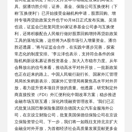
会同证监会制定了助力支持资本市场稳定发展的两项工
具。据潘功胜介绍，证券、基金、保险公司互换便利（下
称“互换便利”）已开始接受金融机构申请，股票回购、增
持专项再贷款政策文件也于10月18日正式发布实施。吴清
也说，证监会已批复同意20家证券基金公司参与互换便
利，还将积极配合人民银行做好股票回购增持再贷款政策
工具的落地实施，这些将为A股市场引入增量资金。潘功
胜还透露，“将与证监会合作，在实践中逐步完善，探索
常态化的制度安排。”李云泽也表示，支持符合条件的保
险机构新设私募证券投资基金，加大入市稳市力度。从年
会释放出的信号来看，推动高水平对外开放，一批新政策
也正在赶来的路上。中国人民银行副行长、国家外汇管理
局局长朱鹤新表示，国家外汇管理局将聚焦高水平对外开
放，着力提升资本项目开放的质量。他透露，研究制定外
商直接投资（FDI）外汇便利化中期改革方案；稳步推进
金融市场互联互通；深化跨境融资管理改革。“我们已正
式批复法国巴黎保险集团联合德国大众汽车金服海外公
司，在京设立财险公司，批复美国保德信保险公司在京设
立保险资管公司。下一步，我们将一如既往支持北京扩大
金融业对外开放，为首都经济社会高质量发展贡献更多金