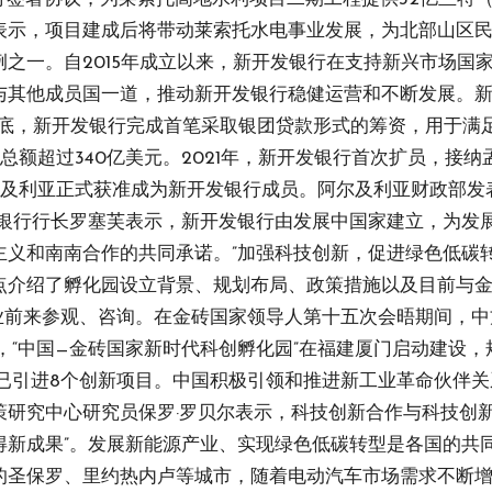
表示，项目建成后将带动莱索托水电事业发展，为北部山区
之一。自2015年成立以来，新开发银行在支持新兴市场国
与其他成员国一道，推动新开发银行稳健运营和不断发展。
年底，新开发银行完成首笔采取银团贷款形式的筹资，用于满
总额超过340亿美元。2021年，新开发银行首次扩员，接
尔及利亚正式获准成为新开发银行成员。阿尔及利亚财政部发
银行行长罗塞芙表示，新开发银行由发展中国家建立，为发
义和南南合作的共同承诺。”加强科技创新，促进绿色低碳转
点介绍了孵化园设立背景、规划布局、政策措施以及目前与金
业前来参观、咨询。在金砖国家领导人第十五次会晤期间，中
1月，“中国—金砖国家新时代科创孵化园”在福建厦门启动建设
批已引进8个创新项目。中国积极引领和推进新工业革命伙伴
研究中心研究员保罗·罗贝尔表示，科技创新合作与科技创
得新成果”。发展新能源产业、实现绿色低碳转型是各国的共
的圣保罗、里约热内卢等城市，随着电动汽车市场需求不断