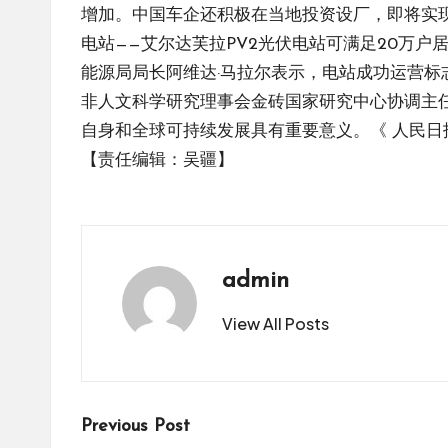
增加。中国车企还积极在当地投资设厂，即将实
电站——艾尔达芙拉PV2光伏电站可满足20万户
能源局局长阿维达·马拉尔表示，电站成功运营标
非人文科学研究理事会金砖国家研究中心协调主
自身和全球可持续发展具有重要意义。《 人民日报 》（
【责任编辑：吴疆】
admin
View All Posts
Post
Previous Post