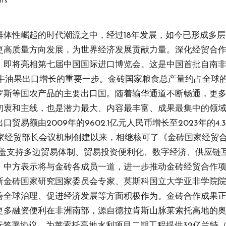
ts
群体性崛起的时代潮流之中，经过18年发展，如今已形成多
更高质量方向发展，为世界经济发展贡献力量。深化经贸合作
，即将亮相第七届中国国际进口博览会。这是中国首批自南
牛油果出口增长的重要一步。金砖国家粮食总产量约占全球的
罗斯等国农产品的主要出口国。随着输华通道不断畅通，更
初衷和主线，也是潜力最大、内容最丰富、成果最集中的领
额由2009年的9602.1亿元人民币增长至2023年的4.
金砖国家经贸部长会议机制创建以来，相继核可了《金砖国家经
涵盖支持多边贸易体制、贸易投资便利化、数字经济、供应链
，中方表示将与金砖各成员一道，进一步推动金砖经贸合作
斯金砖国家研究国家委员会专家、莫斯科国立大学亚非学院院
善全球治理、促进经济发展等方面积极作为。金砖合作成果
更多融资便利在非洲南部，源自德拉肯斯山脉莱索托高地的
行签署协议，为莱索托高地水利项目二期工程提供32亿兰特（1