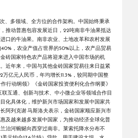
层次、多领域、全方位的合作架构。中国始终秉承
，推动普惠包容发展近日，22吨南非牛油果抵达
非进口的牛油果。南非农业、土地改革和农村发展
40%，农业产值占世界的50%以上，农产品贸易
多金砖国家特色农产品将迎来进入中国市场的机
域。近年来，中国与其他金砖国家贸易往来日益紧
32万亿元人民币，年均增长11.3%，较同期中国整
贸合作行动纲领》《金砖国家投资便利化合作纲要》
互联互通、创新与技术、中小微企业等领域合作目
项目化具体化，维护新兴市场国家和发展中国家共
长阿列克谢·马斯洛夫表示，金砖国家顺应新兴市
正惠及越来越多发展中国家，为推动经济全球化普
奥兰治河蜿蜒向西穿过南非。莱索托降水分布不
美元约合17.6兰特）贷款，用于建设大坝、水