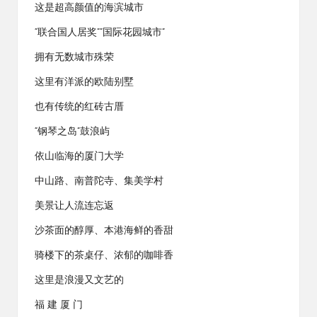
这是超高颜值的海滨城市
“联合国人居奖”“国际花园城市”
拥有无数城市殊荣
这里有洋派的欧陆别墅
也有传统的红砖古厝
“钢琴之岛”鼓浪屿
依山临海的厦门大学
中山路、南普陀寺、集美学村
美景让人流连忘返
沙茶面的醇厚、本港海鲜的香甜
骑楼下的茶桌仔、浓郁的咖啡香
这里是浪漫又文艺的
福 建 厦 门