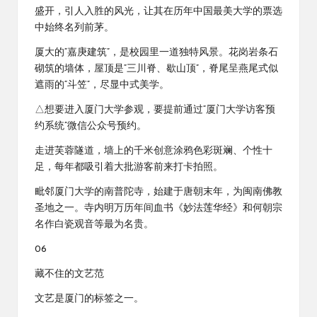
盛开，引人入胜的风光，让其在历年中国最美大学的票选
中始终名列前茅。
厦大的“嘉庚建筑”，是校园里一道独特风景。花岗岩条石
砌筑的墙体，屋顶是“三川脊、歇山顶”，脊尾呈燕尾式似
遮雨的“斗笠”，尽显中式美学。
△想要进入厦门大学参观，要提前通过“厦门大学访客预
约系统”微信公众号预约。
走进芙蓉隧道，墙上的千米创意涂鸦色彩斑斓、个性十
足，每年都吸引着大批游客前来打卡拍照。
毗邻厦门大学的南普陀寺，始建于唐朝末年，为闽南佛教
圣地之一。寺内明万历年间血书《妙法莲华经》和何朝宗
名作白瓷观音等最为名贵。
06
藏不住的文艺范
文艺是厦门的标签之一。