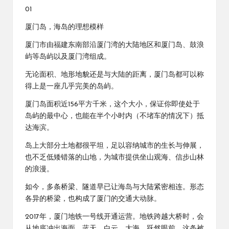
01
厦门岛，海岛的理想模样
厦门市由福建东南部沿厦门湾的大陆地区和厦门岛、鼓浪
屿等岛屿以及厦门湾组成。
无论面积、地形地貌还是与大陆的距离，厦门岛都可以称
得上是一座几乎完美的岛屿。
厦门岛面积近156平方千米，这个大小，保证你即使处于
岛屿的最中心，也能在半个小时内（不堵车的情况下）抵
达海滨。
岛上大部分土地都很平坦，足以容纳城市的生长与伸展，
也不乏低矮错落的山地，为城市提供坐山观海、信步山林
的浪漫。
如今，多条桥梁、隧道早已让海岛与大陆紧密相连。形态
各异的桥梁，也构成了厦门的交通大动脉。
2017年，厦门地铁一号线开通运营。地铁跨越大桥时，会
从地底冲出海面，蓝天、白云、大海，跃然眼前。这条被