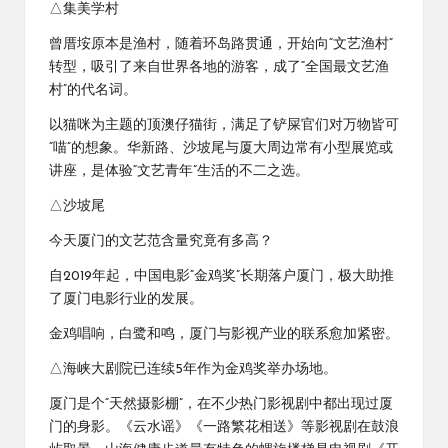
△集美学村
曾厝垵原本是渔村，随着环岛路贯通，开始向“文艺渔村”
转型，吸引了来自世界各地的游客，成了“全国最文艺渔
村”的代名词。
以猫咪为主题的顶澳仔猫街，满足了铲屎官们对万物皆可
“喵”的想象。华新路、沙坡尾与厦大周边常有小型展览或
讲座，是体验“文艺青年”生活的不二之选。
△沙坡尾
今天厦门的文艺范含量究竟有多高？
自2019年起，中国电影“金鸡奖”长期落户厦门，极大助推
了厦门电影行业的发展。
金鸡唱响，白鹭和鸣，厦门与影视产业的联系愈加紧密。
△海峡大剧院已连续5年作为金鸡奖举办场地。
厦门是个“天然摄影棚”，在不少热门影视剧中都出现过厦
门的身影。《云水谣》《一路繁花相送》等影视剧在鼓浪