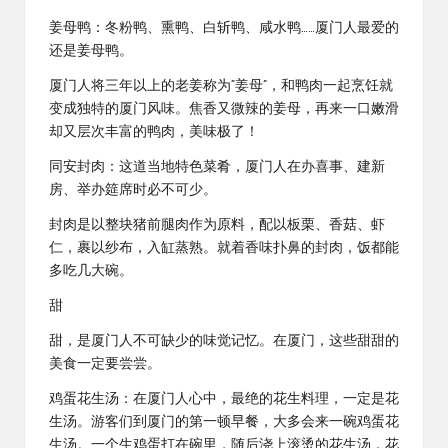
姜母鸭：冬粉鸭、熏鸭、白斩鸭、咸水鸭……厦门人最爱的
还是姜母鸭。
厦门人将三年以上的老姜称为“姜母”，和鸭肉一起烹饪就
变成独特的厦门风味。焦香又微辣的姜母，再来一口嫩滑
却又层次丰富的鸭肉，美味极了！
同安封肉：这道当地特色菜肴，厦门人在办喜事、建新
房、举办筵席时必不可少。
封肉是以整块猪前腿肉作为原料，配以板栗、香菇、虾
仁，裹以纱布，入缸蒸熟。就着香味扑鼻的封肉，饭都能
多吃几大碗。
甜
甜，是厦门人不可缺少的味觉记忆。在厦门，这些甜甜的
美食一定要尝尝。
鸡蛋花生汤：在厦门人心中，最绝的花生料理，一定是花
生汤。游客们到厦门的第一顿早餐，大多会来一碗鸡蛋花
生汤。一个生鸡蛋打在碗里，随后浇上滚烫的花生汤，花