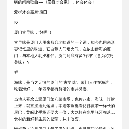
晓的闽南歌曲——《爱拼才会赢》，体会体会！
爱拼才会赢,叶启田
10
厦门古早味，“好呷”！
古早味是厦门人用来形容老味道的一个词，如今也用来形
容记忆里的味道。它自带人间烟火气，在依山傍海的厦
门，与本地人朝夕相伴。厦门到底有多“好呷”（意为称赞
美味）？
鲜
海味，是当之无愧的厦门的“古早味”。厦门人住在海滨，
吃着海鲜，一年四季都有鲜活的市井盛宴。
当地人喜欢去逛厦门第八菜市场，也称八市。海味一打捞
上来，就直接送到这里，本港带鱼拖着仿佛皮带一样长的
尾巴，黄螺比手掌还要大一倍，大龙虾在水里张牙舞爪……
食材的新鲜和生意的繁荣，从未改变。