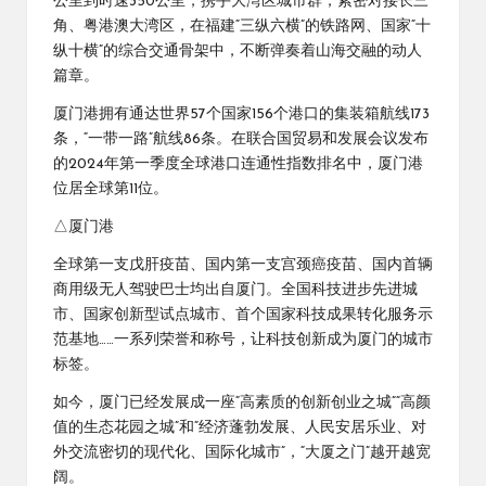
公里到时速350公里，携手大湾区城市群，紧密对接长三
角、粤港澳大湾区，在福建“三纵六横”的铁路网、国家“十
纵十横”的综合交通骨架中，不断弹奏着山海交融的动人
篇章。
厦门港拥有通达世界57个国家156个港口的集装箱航线173
条，“一带一路”航线86条。在联合国贸易和发展会议发布
的2024年第一季度全球港口连通性指数排名中，厦门港
位居全球第11位。
△厦门港
全球第一支戊肝疫苗、国内第一支宫颈癌疫苗、国内首辆
商用级无人驾驶巴士均出自厦门。全国科技进步先进城
市、国家创新型试点城市、首个国家科技成果转化服务示
范基地……一系列荣誉和称号，让科技创新成为厦门的城市
标签。
如今，厦门已经发展成一座“高素质的创新创业之城”“高颜
值的生态花园之城”和“经济蓬勃发展、人民安居乐业、对
外交流密切的现代化、国际化城市”，“大厦之门”越开越宽
阔。