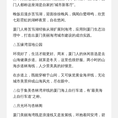
门人都称这座湖是自家的“城市新客厅”。
晚饭后漫步筼筜湖，迎面徐徐晚风，偶闻白鹭啼鸣，欣赏
七彩霓虹的湖畔夜景，自在悠闲。
厦门人将筼筜湖经验从湖扩展到海湾，应用到厦门生态治
理中，打造出厦门美丽海湾城市建设的成功实践。
△五缘湾湿地公园
环境好了，生活才能更好。周末，厦门人的休闲首选是去
山海健康步道。就算是冬天，这里也很舒服。两小时的山
海步道林海线，人少景美真的好惬意。
在步道上，既能穿梭于山间，又可纵览黄金海岸线，无论
城市美景抑或山海风光，尽在眼中。
△位于集美杏林湾岸线的厦门海上自行车道，有“最美海
上自行车道”之称。
△月光环与杏林阁
厦门美丽海湾既是浪漫线又是发展线，环抱着同安湾，碧