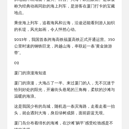
称为经典动画同款的海上列车，是游客在厦门打卡的宝藏
地点。
乘坐海上列车，追着海风和云海，沿途还能看到游人如织
的长堤，风光如画，令人怦然心动。
2023年，我国首条跨海高铁福厦高铁正式开通运营。350
公里时速的钢铁巨龙，跨越山海，串联起一条“黄金旅游
带”。
02
厦门的浪漫海知道
厦门的浪漫，大海占了一半。来过厦门的人，无不沉迷于
恰到好处的阳光，开遍街头巷尾的三角梅，柔软的沙滩与
温暖的海浪。
这是我国少有的岛城，随机选一条滨海路，走着走着一抬
头，就会遇到大海，身后绿树成荫，面前蔚蓝无垠。
厦门岛分布着绵长的海滩，在沙滩“躺平”感受松弛感是不