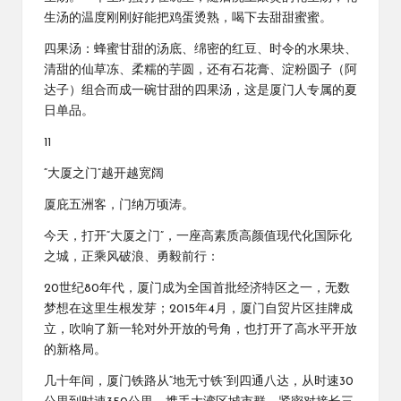
生汤的温度刚刚好能把鸡蛋烫熟，喝下去甜甜蜜蜜。
四果汤：蜂蜜甘甜的汤底、绵密的红豆、时令的水果块、
清甜的仙草冻、柔糯的芋圆，还有石花膏、淀粉圆子（阿
达子）组合而成一碗甘甜的四果汤，这是厦门人专属的夏
日单品。
11
“大厦之门”越开越宽阔
厦庇五洲客，门纳万顷涛。
今天，打开“大厦之门”，一座高素质高颜值现代化国际化
之城，正乘风破浪、勇毅前行：
20世纪80年代，厦门成为全国首批经济特区之一，无数
梦想在这里生根发芽；2015年4月，厦门自贸片区挂牌成
立，吹响了新一轮对外开放的号角，也打开了高水平开放
的新格局。
几十年间，厦门铁路从“地无寸铁”到四通八达，从时速30