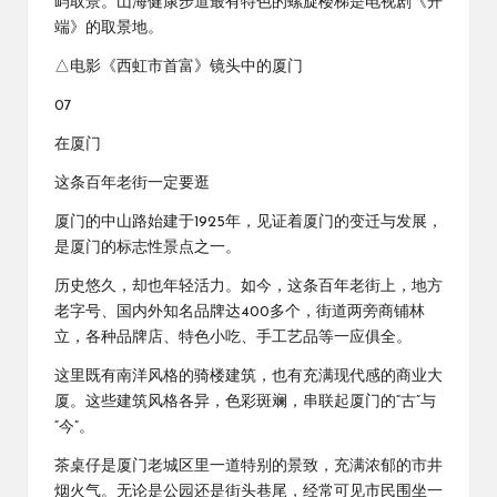
屿取景。山海健康步道最有特色的螺旋楼梯是电视剧《开
端》的取景地。
△电影《西虹市首富》镜头中的厦门
07
在厦门
这条百年老街一定要逛
厦门的中山路始建于1925年，见证着厦门的变迁与发展，
是厦门的标志性景点之一。
历史悠久，却也年轻活力。如今，这条百年老街上，地方
老字号、国内外知名品牌达400多个，街道两旁商铺林
立，各种品牌店、特色小吃、手工艺品等一应俱全。
这里既有南洋风格的骑楼建筑，也有充满现代感的商业大
厦。这些建筑风格各异，色彩斑斓，串联起厦门的“古”与
“今”。
茶桌仔是厦门老城区里一道特别的景致，充满浓郁的市井
烟火气。无论是公园还是街头巷尾，经常可见市民围坐一