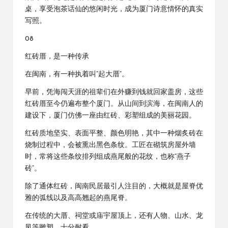
桌，享受泡茶话仙的悠闲时光，成为厦门诗意情怀的真实
写照。
08
红砖厝，是一种传承
在闽南，有一种执着叫“起大厝”。
早前，凭海闯天涯的祖辈们在外赚到钱就回家盖房，这些
红砖厝至今仍遍布整个厦门。从山间到滨海，在闽南人的
建设下，厦门仿佛一座由红砖、彩塑组成的美丽花园。
红砖质地坚实、表面平整、颜色明艳，其中一种烟炙砖在
烧制过程中，会被熏出黑色条纹。工匠在砌筑房屋外墙
时，常将这些条纹排列组成燕尾般的花纹，也称“燕子
砖”。
除了通体红砖，闽南民居最引人注目的，大概就是屋脊优
雅的弧线以及高高翘起的燕尾脊。
在传统的大厝、祠堂或庙宇屋顶上，还有人物、山水、龙
凤等雕塑，十分耐看。