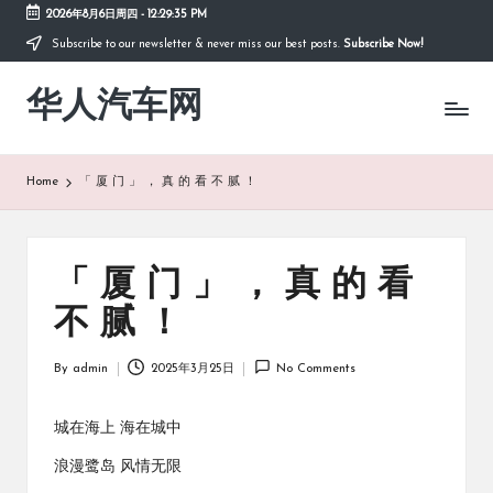
2026年8月6日周四
-
12:29:36 PM
Subscribe to our newsletter & never miss our best posts.
Subscribe Now!
Skip
to
华人汽车网
content
Home
「 厦 门 」 ， 真 的 看 不 腻 ！
「 厦 门 」 ， 真 的 看
不 腻 ！
By
admin
2025年3月25日
No Comments
Posted
by
城在海上 海在城中
浪漫鹭岛 风情无限