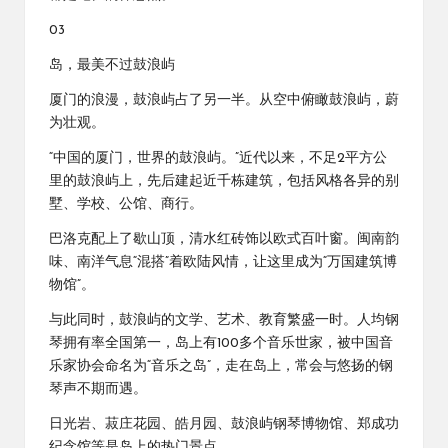
03
岛，最美不过鼓浪屿
厦门的浪漫，鼓浪屿占了另一半。从空中俯瞰鼓浪屿，蔚
为壮观。
“中国的厦门，世界的鼓浪屿。”近代以来，不足2平方公
里的鼓浪屿上，先后建起近千栋建筑，包括风格各异的别
墅、学校、公馆、商行。
巴洛克配上了歇山顶，清水红砖饰以欧式百叶窗。闽南韵
味、南洋气息“混搭”着欧陆风情，让这里成为“万国建筑博
物馆”。
与此同时，鼓浪屿的文学、艺术、教育繁盛一时。人均钢
琴拥有率全国第一，岛上有100多个音乐世家，被中国音
乐家协会命名为“音乐之岛”，走在岛上，常会与悠扬的钢
琴声不期而遇。
日光岩、菽庄花园、皓月园、鼓浪屿钢琴博物馆、郑成功
纪念馆等是岛上的热门景点。