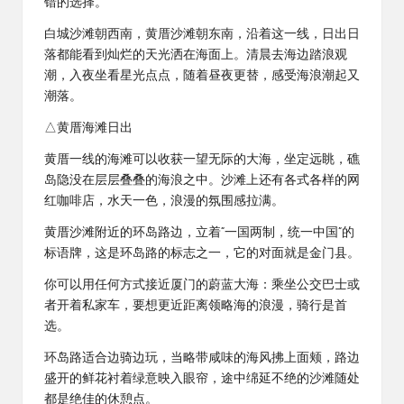
错的选择。
白城沙滩朝西南，黄厝沙滩朝东南，沿着这一线，日出日
落都能看到灿烂的天光洒在海面上。清晨去海边踏浪观
潮，入夜坐看星光点点，随着昼夜更替，感受海浪潮起又
潮落。
△黄厝海滩日出
黄厝一线的海滩可以收获一望无际的大海，坐定远眺，礁
岛隐没在层层叠叠的海浪之中。沙滩上还有各式各样的网
红咖啡店，水天一色，浪漫的氛围感拉满。
黄厝沙滩附近的环岛路边，立着“一国两制，统一中国”的
标语牌，这是环岛路的标志之一，它的对面就是金门县。
你可以用任何方式接近厦门的蔚蓝大海：乘坐公交巴士或
者开着私家车，要想更近距离领略海的浪漫，骑行是首
选。
环岛路适合边骑边玩，当略带咸味的海风拂上面颊，路边
盛开的鲜花衬着绿意映入眼帘，途中绵延不绝的沙滩随处
都是绝佳的休憩点。