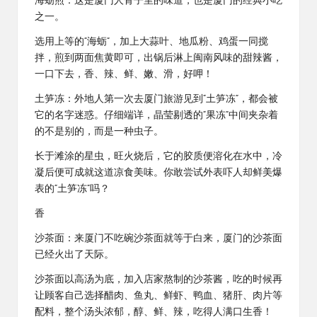
海蛎煎：这是厦门人骨子里的味道，也是厦门的经典小吃
之一。
选用上等的“海蛎”，加上大蒜叶、地瓜粉、鸡蛋一同搅
拌，煎到两面焦黄即可，出锅后淋上闽南风味的甜辣酱，
一口下去，香、辣、鲜、嫩、滑，好呷！
土笋冻：外地人第一次去厦门旅游见到“土笋冻”，都会被
它的名字迷惑。仔细端详，晶莹剔透的“果冻”中间夹杂着
的不是别的，而是一种虫子。
长于滩涂的星虫，旺火烧后，它的胶质便溶化在水中，冷
凝后便可成就这道凉食美味。你敢尝试外表吓人却鲜美爆
表的“土笋冻”吗？
香
沙茶面：来厦门不吃碗沙茶面就等于白来，厦门的沙茶面
已经火出了天际。
沙茶面以高汤为底，加入店家熬制的沙茶酱，吃的时候再
让顾客自己选择醋肉、鱼丸、鲜虾、鸭血、猪肝、肉片等
配料，整个汤头浓郁，醇、鲜、辣，吃得人满口生香！