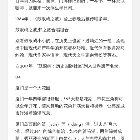
百年前的风格，窗拱、门廊修旧如旧，一本书、一杯茶或
咖啡，就能来一次浮生半日闲。
1984年，《鼓浪屿之波》登上春晚后被传唱多年。
鼓浪屿之波,梦之旅合唱组合
别看鼓浪屿小小的，在历史上也留下过灿烂的一笔，涌现
出中国现代妇产科学的开拓者林巧稚、近代体育教育家马
约翰、现代作家林语堂、现代天文学家余青松等英杰。
△2017年，“鼓浪屿：历史国际社区”列入世界遗产名录。
04
厦门是一个大花园
厦门一年四季都很舒服，365天都是花期，市花三角梅可
以全年开花，随风舞动的花朵开满天桥和街巷，让整座城
市洋溢着浪漫气息。
厦门岛西部的筼（yún）筜（ dāng）湖，过去是“臭水
湖”。经过36年的综合整治，如今的筼筜湖，两岸绿树成
荫，秀丽逶迤的湖面上白鹭点点，人与白鹭和谐共处，厦