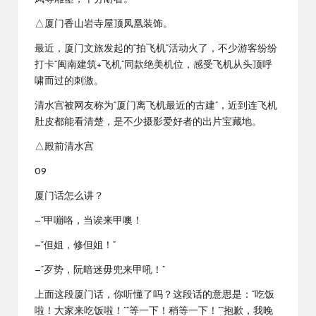
△厦门香山岩寺屋顶凤凰装饰。
最近，厦门文旅发起的“拍飞机”活动火了，不少游客纷纷
打卡“闽南建筑+飞机”同款绝美机位，感受飞机从头顶呼
啸而过的刺激。
清水宫被网友称为“厦门离飞机最近的古建”，近到连飞机
肚皮都能看清楚，是不少摄影爱好者的出片宝藏地。
△殿前清水宫
09
厦门话怎么讲？
—“甲嘣咯，当诶来甲噢！
—“但姐，修但姐！”
—“歹势，阮暗迷毋兜来甲吼！”
上面这段厦门话，你听懂了吗？这段话的意思是：“吃饭
啦！大家来吃饭啦！”“等一下！稍等一下！”“抱歉，我晚