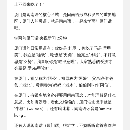
上不回来吃了！”
厦门是闽南语的核心区域，是闽南语形成和发展的重要地
区，厦门人的母语，就是闽南话，一起来学两句厦门话
吧。
学两句厦门话,央视新闻,2分钟
厦门话的日常用语有：你好是“利厚”，你吃了吗是“里甲
美”，我在是“哇栽”，吃饭是“夹蹦”，漂亮是“水啦”，不好意
思是“歹势”，我喜欢你是“哇甲意哩”，大家熟悉的爱拼才
会赢是“爱bia甲诶吖”。
在厦门，祖父称为“阿公”，祖母称为“阿嬷”，父亲称作“爸
爸／老北”，母亲称为“妈妈／老木”，伯伯则叫作“阿伯”。
在厦门，有很多地名必须要用闽南语念，才能理解是什么
意思。比如虞朝巷，看似文绉绉的，厦门话念出来就是
“牛棚”（wu tiao）；还有暗迷巷，闽南语读音是“am me
hang”。
还有人说闽南话（厦门话）很难学，不妨听听这首家喻户