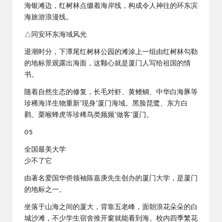
海银滩边，红树林点缀着海岸线，构成令人神往的环东滨
海旅游浪漫线。
△同安环东海域风光
退潮时分，下潭尾红树林公园的滩涂上一组由红树林勾勒
的地标景观露出海面，这颗心就是厦门人写给祖国的情
书。
随着自然生态的修复，长毛对虾、黄鳍鲷、中华白海豚等
珍稀海洋生物重新“现身”厦门海域。黑脸琵鹭、东方白
鹳、栗喉蜂虎等珍稀鸟类频频“做客”厦门。
05
全国最美大学
少不了它
由著名爱国华侨领袖陈嘉庚先生创办的厦门大学，是厦门
的地标之一。
坐落于山海之间的厦大，背靠五老峰，面朝浪花朵朵的白
城沙滩，不少学生宿舍推开窗就能看到海。校内四季繁花