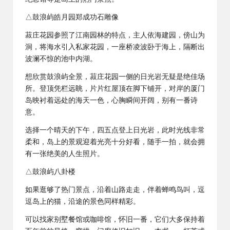
△鼓浪屿皓月园郑成功石雕像
菽庄花园参照了江南园林的特点，主人依海建园，傍山为
洞，将海水引入私家花园，一座桥凌波卧于海上，隔断出
波澜不惊的池中内湖。
想欣赏鼓浪屿全景，菽庄花园一侧的日光岩无疑是绝佳场
所。登顶凭栏远眺，片片红屋顶在脚下铺开，对岸的厦门
岛映衬着远处的海天一色，心胸瞬间开阔，别有一番诗
意。
选择一个晴天的下午，四五点登上日光岩，此时光线非常
柔和，岛上的景观迎着光亮十分好看，随手一拍，就会拥
有一张绝美的人生照片。
△鼓浪屿八卦楼
如果逛够了热门景点，沿着山路走走，伴着蝉鸣鸟叫，逗
逗岛上的猫，沿途的景色同样精彩。
可以找家别墅餐馆或咖啡馆，怀旧一番，它们大多保持着