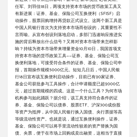
任军、刘羽佳18日，两项支持资本市场的货币政策工具又
有新进展：证券、基金、保险公司互换便利（SFISF）启
动操作，股票回购增持再贷款正式设立。这两个新工具是
中国人民银行首次为支持资本市场而创设的，其重要性不
言而喻。从宣布创设到落地启动，多部门迅速响应推进实
施的背后释放出什么信号？又将对资本市场带来怎样影
响？持续为资本市场带来增量资金10月10日，我国首项支
持资本市场的货币政策工具——证券、基金、保险公司互
换便利落地，可接受符合条件的证券、基金、保险公司申
报，首期操作规模5000亿元。短短几日后，中国人民银
行18日宣布该互换便利启动操作，目前已有20家证券、
基金公司获批参与工具操作，合计申请额度已超2000亿
元，超过首期规模的四成。这是一个什么工具？为何市场
机构参与如此踊跃？据介绍，该工具支持符合条件的证
券、基金、保险公司以债券、股票ETF、沪深300成份股
等资产为抵押，从中国人民银行换入国债、央行票据等高
等级流动性资产。也就是说，通过互换便利操作，证券、
基金、保险公司可以将手里流动性较差的资产替换为国
债、央票，便于在市场上回购或卖出融资，这相当于直接