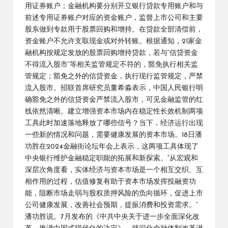
用证券账户；金融机构要分别开立银行贷款专用账户和与
前述专用证券账户对应的资金账户，监督上市公司和主要
股东做到专款用于股票回购和增持。在贷款全部清偿前，
资金账户不允许支取现金或对外转账。根据通知，21家金
融机构按规定发放的股票回购增持贷款，若与“信贷资金
不得流入股市”等相关监管规定不符的，豁免执行相关监
管规定；豁免之外的信贷资金，执行现行监管规定，严禁
流入股市。招联首席研究员董希淼表示，中国人民银行明
确豁免之外的信贷资金严禁流入股市，可见金融监管的红
线依然清晰。建立增强资本市场内在稳定性长效机制两项
工具此时加速落地释放了哪些信号？当下，经济运行出现
一些新的情况和问题，需要健康发展的资本市场。18日潘
功胜在2024金融街论坛年会上表示，这两项工具体现了
中央银行维护金融稳定职能的拓展和新探索。“从宏观和
深层次角度看，实体经济与资本市场是一个相互交织、互
相作用的过程，估值修复有助于资本市场发挥投融资功
能，阻断市场走弱与股权质押风险的负向循环，促进上市
公司健康发展，改善社会预期，提振消费和投资需求。”
潘功胜说。7月发布的《中共中央关于进一步全面深化改