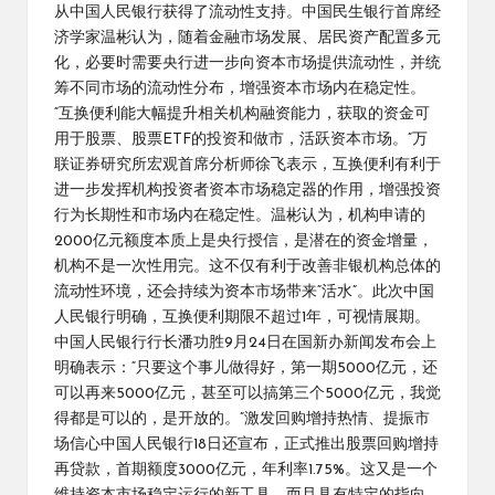
从中国人民银行获得了流动性支持。中国民生银行首席经
济学家温彬认为，随着金融市场发展、居民资产配置多元
化，必要时需要央行进一步向资本市场提供流动性，并统
筹不同市场的流动性分布，增强资本市场内在稳定性。
“互换便利能大幅提升相关机构融资能力，获取的资金可
用于股票、股票ETF的投资和做市，活跃资本市场。”万
联证券研究所宏观首席分析师徐飞表示，互换便利有利于
进一步发挥机构投资者资本市场稳定器的作用，增强投资
行为长期性和市场内在稳定性。温彬认为，机构申请的
2000亿元额度本质上是央行授信，是潜在的资金增量，
机构不是一次性用完。这不仅有利于改善非银机构总体的
流动性环境，还会持续为资本市场带来“活水”。此次中国
人民银行明确，互换便利期限不超过1年，可视情展期。
中国人民银行行长潘功胜9月24日在国新办新闻发布会上
明确表示：“只要这个事儿做得好，第一期5000亿元，还
可以再来5000亿元，甚至可以搞第三个5000亿元，我觉
得都是可以的，是开放的。”激发回购增持热情、提振市
场信心中国人民银行18日还宣布，正式推出股票回购增持
再贷款，首期额度3000亿元，年利率1.75%。这又是一个