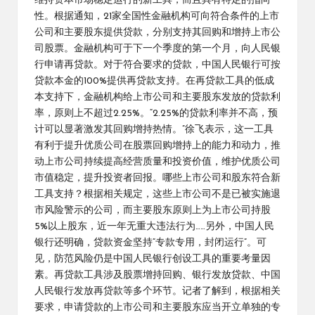
维持资本市场稳定运行的新工具，而且具有特定的指向
性。根据通知，21家全国性金融机构可向符合条件的上市
公司和主要股东提供贷款，分别支持其回购和增持上市公
司股票。金融机构可于下一个季度的第一个月，向人民银
行申请再贷款。对于符合要求的贷款，中国人民银行可按
贷款本金的100%提供再贷款支持。在再贷款工具的低成
本支持下，金融机构给上市公司和主要股东发放的贷款利
率，原则上不超过2.25%。“2.25%的贷款利率并不高，预
计可以显著激发其回购增持热情。”徐飞表示，这一工具
有利于提升优质公司在股票回购增持上的能力和动力，推
动上市公司持续提高经营质量和投资价值，维护优质公司
市值稳定，提升投资者回报。哪些上市公司和股东符合新
工具支持？根据相关规定，这些上市公司不是已被实施退
市风险警示的公司，而主要股东原则上为上市公司持股
5%以上股东，近一年无重大违法行为……另外，中国人民
银行还明确，贷款资金坚持“专款专用，封闭运行”。可
见，防范风险仍是中国人民银行创设工具的重要考量因
素。再贷款工具涉及股票增持回购、银行发放贷款、中国
人民银行发放再贷款等多个环节。记者了解到，根据相关
要求，申请贷款的上市公司和主要股东应当开立单独的专