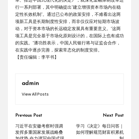
革、推进中国式现代化的决定》，就深化金融体制改革进
行一系列部署，其中明确提出“建立增强资本市场内在稳
定性长效机制”。通过已公布的政策安排，不难看出这两
项新工具是长期制度性安排，而非仅仅应对短期市场波
动，对于资本市场的长远稳定发展具有重要意义。“这两
项工具是完全基于市场化原则设计的，在国际上也有成功
的实践。”潘功胜表示，中国人民银行将与证监会合作，
在实践中逐步完善，探索常态化的制度安排。
【责任编辑：李平书】
admin
View All Posts
Post
Previous Post
Next Post
navigation
习近平在安徽考察时强调
学习《决定》每日问答｜
发挥多重国家发展战略叠
如何理解规范财富积累机
加优势 奋力谱写中国式现
制