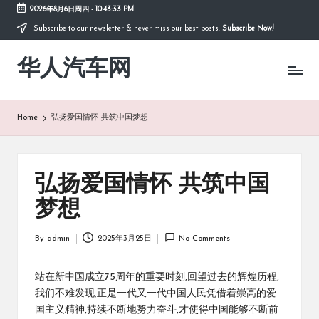
2026年8月6日周四
-
10:43:33 PM
Subscribe to our newsletter & never miss our best posts.
Subscribe Now!
Skip
to
华人汽车网
content
Home
弘扬爱国情怀 共筑中国梦想
弘扬爱国情怀 共筑中国
梦想
By
admin
2025年3月25日
No Comments
Posted
by
站在新中国成立75周年的重要时刻,回望过去的辉煌历程,
我们不难发现,正是一代又一代中国人民凭借着崇高的爱
国主义精神,持续不断地努力奋斗,才使得中国能够不断前