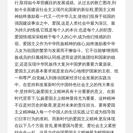
行,取得如今举世瞩目的发展成就。从过去的救亡图存,到
如今全面建设社会主义现代化国家的新征程,爱国主义精
神始终激励着一代又一代中华儿女,使他们投身于祖国的
强国建设事业之中。爱国,这是人类社会中最为深沉、最
为持久的情感,它既是每个人的本分,也是每个人的职责。
爱国情感深深植根于每个人的心中,成为他们情感的归
宿。爱国主义作为中华民族精神的核心,始终激励着中华
儿女为祖国的繁荣与发展而不懈奋斗。它不仅能够增强民
族成员的归属感和认同感,进而促进民族团结和国家的稳
定,还是实现中华民族伟大复兴中国梦的重要力量源泉。
爱国主义的基本要求就是发自内心地维护国家的主权、统
一和尊严,自觉融入到推动国家经济社会发展的实践当
中。在坚持和发展新时代中国特色社会主义的伟大事业
中,坚持和弘扬爱国主义精神具有十分重要的意义。在新
时代背景下,弘扬爱国主义精神显得尤为重要。这种精神
不仅是对历史的敬畏,更是对未来的责任担当。要将爱国
主义精神融入每一个中国人的生活实践,让它成为指导我
们日常行为的准则。而新时代的爱国主义精神,更应体现
在以下几个方面:首先,要将爱国与爱党、爱社会主义紧密
结合在一起。这是当代中国爱国主义精神最为鲜明的体