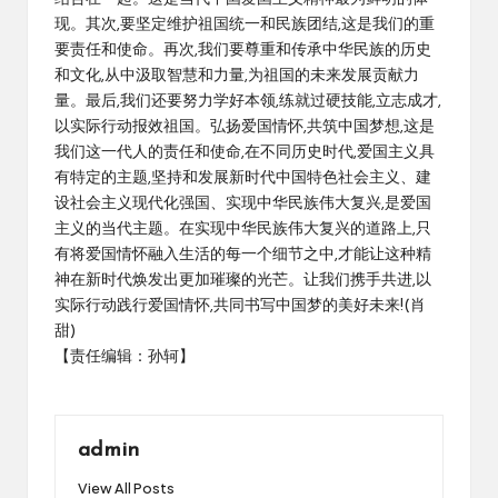
现。其次,要坚定维护祖国统一和民族团结,这是我们的重
要责任和使命。再次,我们要尊重和传承中华民族的历史
和文化,从中汲取智慧和力量,为祖国的未来发展贡献力
量。最后,我们还要努力学好本领,练就过硬技能,立志成才,
以实际行动报效祖国。弘扬爱国情怀,共筑中国梦想,这是
我们这一代人的责任和使命,在不同历史时代,爱国主义具
有特定的主题,坚持和发展新时代中国特色社会主义、建
设社会主义现代化强国、实现中华民族伟大复兴,是爱国
主义的当代主题。在实现中华民族伟大复兴的道路上,只
有将爱国情怀融入生活的每一个细节之中,才能让这种精
神在新时代焕发出更加璀璨的光芒。让我们携手共进,以
实际行动践行爱国情怀,共同书写中国梦的美好未来!(肖
甜)
【责任编辑：孙轲】
admin
View All Posts