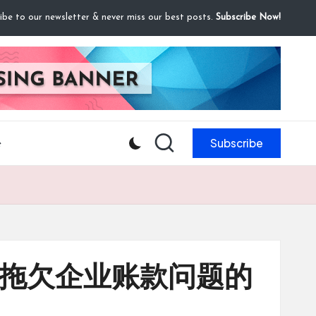
ibe to our newsletter & never miss our best posts.
Subscribe Now!
Subscribe
e
决拖欠企业账款问题的