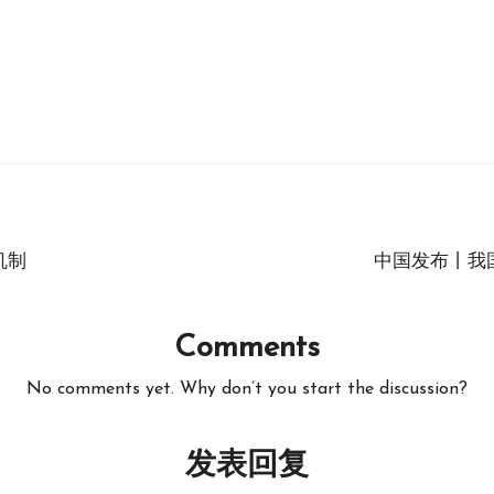
机制
中国发布丨我
Comments
No comments yet. Why don’t you start the discussion?
发表回复