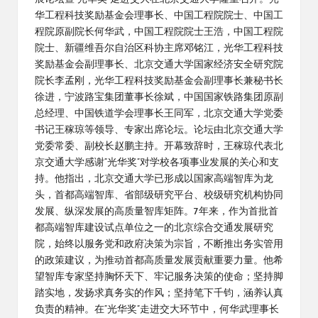
华工程科技奖励基金会理事长、中国工程院院士、中国工
程院原副院长何华武，中国工程院院士王浩，中国工程院
院士、新疆维吾尔自治区科协主席邓铭江，光华工程科技
奖励基金会副理事长、北京交通大学国家经济安全研究院
院长李孟刚，光华工程科技奖励基金会副理事长兼秘书长
徐进，宁波路宝集团董事长徐斌，中国国家铁路集团原副
总经理、中国铁道学会理事长王同军，北京交通大学党委
书记王稼琼等领导、专家出席论坛。论坛由北京交通大学
党委常委、副校长赵鹏主持。开幕致辞时，王稼琼代表北
京交通大学感谢“光华奖”对学校各项事业发展的关心和支
持。他指出，北京交通大学已形成以国家高端智库为龙
头，首都高端智库、省部级研究平台、校级研究机构协同
发展、纵深发展的高质量智库矩阵。7年来，作为首批首
都高端智库建设试点单位之一的北京综合交通发展研究
院，始终以服务党和政府决策为宗旨，不断推出务实管用
的政策建议，为推动首都高质量发展贡献重要力量。他希
望智库专家坚持胸怀天下、牢记服务决策的使命；坚持脚
踏实地，发扬求真务实的作风；坚持笔下千钧，涵养认真
负责的精神。在“光华奖”走进交大环节中，何华武理事长