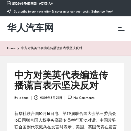
2026年8月6日周四
-
9:17:05 AM
Subscribe to our newsletter & never miss our best posts.
Subscribe Now!
Skip
to
华人汽车网
content
Home
中方对美英代表编造传播谎言表示坚决反对
中方对美英代表编造传
播谎言表示坚决反对
By
admin
2025年3月25日
No Comments
Posted
by
新华社联合国10月16日电 第79届联合国大会第三委员会
16日同联合国人权事务高级专员举行互动对话。中国常驻
联合国副代表戴兵在发言时表示，美国、英国代表在发言