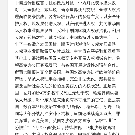
中编造传播谎言，挑起政治对抗，中方对此表示坚决反
对、完全拒绝。戴兵说，当今世界变乱交织，全球人权治
理面临复杂挑战。各方应践行真正的多边主义，以安全守
护人权、以发展促进人权、以合作推进人权，共同推动国
际人权事业健康发展，反对个别国家将人权政治化，利用
人权问题搞对抗。戴兵强调，中国坚持以人民为中心，走
出了一条适合本国国情、顺应时代潮流的人权发展道路，
人权事业发展取得历史性成就。中方愿在平等和相互尊重
基础上，继续同各国及人权高专办开展人权领域合作。希
望高专办公正客观履职，与各国开展建设性对话与合作。
所谓涉疆报告完全是美国、英国对高专办进行政治胁迫的
产物，早被人权理事会拒绝，完全非法无效。戴兵指出，
需要国际社会关注的恰恰是美西方的人权状况。正是美
国，面对加沙4万多名平民死亡无动于衷，输送弹药纵容
战火升级，对中东人道灾难负有不可推卸的责任。正是英
国，数百年殖民统治在全球为非作歹，给巴以、苏丹、缅
甸等大部分战乱冲突种下祸根，当前还继续煽风点火，罪
责深重。正是美国、英国等少数西方国家，纵容“伊斯兰
恐惧症”、“仇恨亚裔”蔓延，持续歧视、限制少数族裔群
体，他们大唱人权高调虚伪至极。中方强烈呼吁高专办认