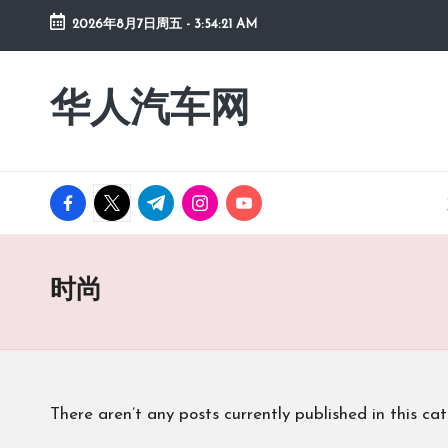
2026年8月7日周五
-
3:54:22 AM
Skip
to
华人汽车网
content
facebook.com
twitter.com
t.me
instagram.com
youtube.com
时尚
There aren’t any posts currently published in this cat