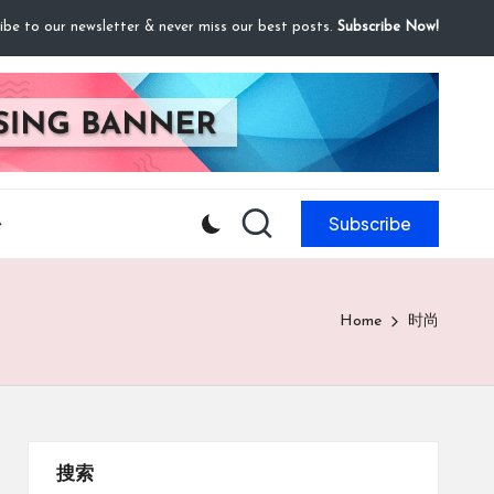
ibe to our newsletter & never miss our best posts.
Subscribe Now!
Subscribe
e
Home
时尚
搜索