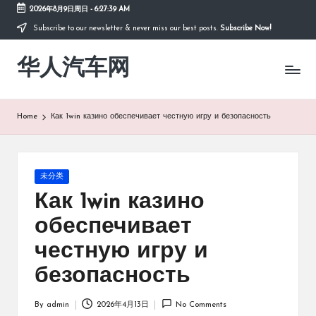
2026年8月9日周日
-
6:27:39 AM
Subscribe to our newsletter & never miss our best posts.
Subscribe Now!
Skip
to
华人汽车网
content
Home
Как 1win казино обеспечивает честную игру и безопасность
Posted
未分类
in
Как 1win казино
обеспечивает
честную игру и
безопасность
By
admin
2026年4月13日
No Comments
Posted