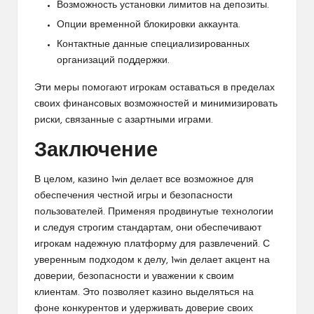
Возможность установки лимитов на депозиты.
Опции временной блокировки аккаунта.
Контактные данные специализированных
организаций поддержки.
Эти меры помогают игрокам оставаться в пределах
своих финансовых возможностей и минимизировать
риски, связанные с азартными играми.
Заключение
В целом, казино 1win делает все возможное для
обеспечения честной игры и безопасности
пользователей. Применяя продвинутые технологии
и следуя строгим стандартам, они обеспечивают
игрокам надежную платформу для развлечений. С
уверенным подходом к делу, 1win делает акцент на
доверии, безопасности и уважении к своим
клиентам. Это позволяет казино выделяться на
фоне конкурентов и удерживать доверие своих