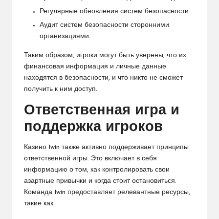
Регулярные обновления систем безопасности.
Аудит систем безопасности сторонними
организациями.
Таким образом, игроки могут быть уверены, что их
финансовая информация и личные данные
находятся в безопасности, и что никто не сможет
получить к ним доступ.
Ответственная игра и
поддержка игроков
Казино 1win также активно поддерживает принципы
ответственной игры. Это включает в себя
информацию о том, как контролировать свои
азартные привычки и когда стоит остановиться.
Команда 1win предоставляет релевантные ресурсы,
такие как: