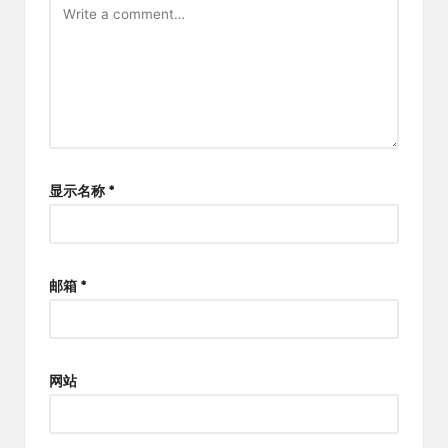
显示名称
*
邮箱
*
网站