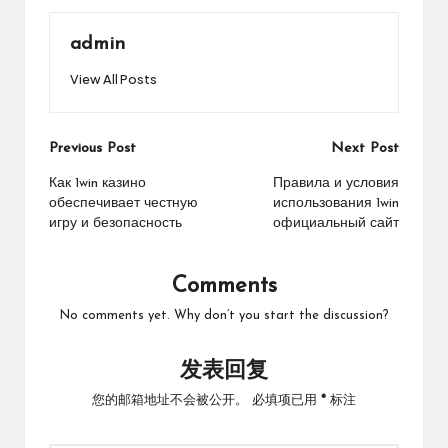
admin
View All Posts
Post
Previous Post
Next Post
navigation
Как 1win казино
Правила и условия
обеспечивает честную
использования 1win
игру и безопасность
официальный сайт
Comments
No comments yet. Why don’t you start the discussion?
发表回复
您的邮箱地址不会被公开。
必填项已用
*
标注