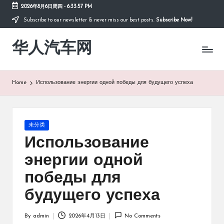
2026年8月6日周四
-
6:33:57 PM
Subscribe to our newsletter & never miss our best posts.
Subscribe Now!
Skip
to
华人汽车网
content
Home
Использование энергии одной победы для будущего успеха
Posted
未分类
in
Использование
энергии одной
победы для
будущего успеха
By
admin
2026年4月13日
No Comments
Posted