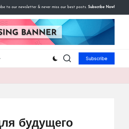
ibe to our newsletter & never miss our best posts.
Subscribe Now!
Subscribe
e
для будущего