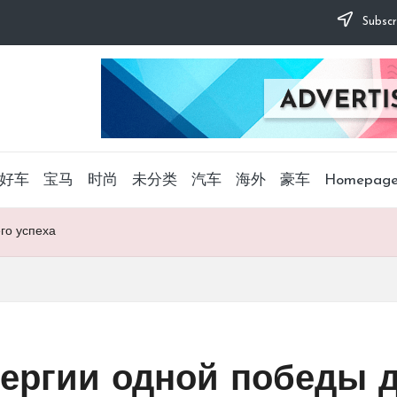
Subscr
好车
宝马
时尚
未分类
汽车
海外
豪车
Homepag
го успеха
ергии одной победы 