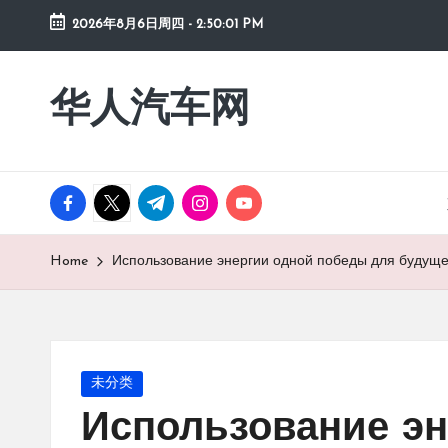
2026年8月6日周四
-
2:50:02 PM
Skip
to
华人汽车网
content
facebook.com
twitter.com
t.me
instagram.com
youtube.com
Home
Использование энергии одной победы для будуще
Posted
未分类
in
Использование эн