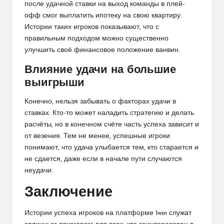
после удачной ставки на выход команды в плей-
офф смог выплатить ипотеку на свою квартиру.
Истории таких игроков показывают, что с
правильным подходом можно существенно
улучшить своё финансовое положение
ванвин
.
Влияние удачи на большие
выигрыши
Конечно, нельзя забывать о факторах удачи в
ставках. Кто-то может наладить стратегию и делать
расчёты, но в конечном счёте часть успеха зависит и
от везения. Тем не менее, успешные игроки
понимают, что удача улыбается тем, кто старается и
не сдается, даже если в начале пути случаются
неудачи.
Заключение
Истории успеха игроков на платформе 1win служат