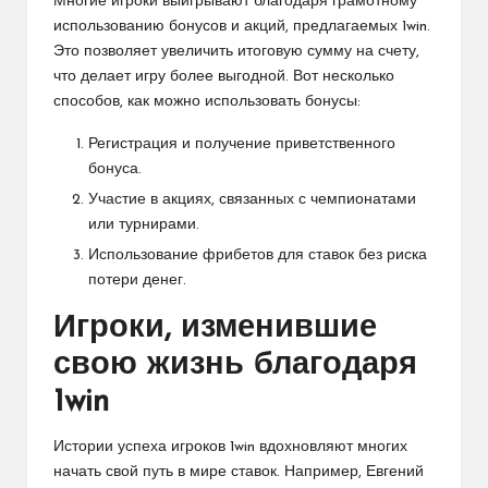
Многие игроки выигрывают благодаря грамотному
использованию бонусов и акций, предлагаемых 1win.
Это позволяет увеличить итоговую сумму на счету,
что делает игру более выгодной. Вот несколько
способов, как можно использовать бонусы:
Регистрация и получение приветственного
бонуса.
Участие в акциях, связанных с чемпионатами
или турнирами.
Использование фрибетов для ставок без риска
потери денег.
Игроки, изменившие
свою жизнь благодаря
1win
Истории успеха игроков 1win вдохновляют многих
начать свой путь в мире ставок. Например, Евгений