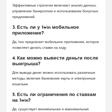
Эффективные стратегии включают анализ данных,
управление банкроллом и использование бонусных
предложений.
3. Есть ли у 1win мобильное
приложение?
Да, 1win предлагает мобильное приложение, которое
позволяет делать ставки на ходу.
4. Как можно вывести деньги после
выигрыша?
Для вывода денег можно использовать различные
методы, включая банковские карты и электронные
кошельки.
5. Есть ли ограничения по ставкам
на 1win?
Да, существует минимальная и максимальная