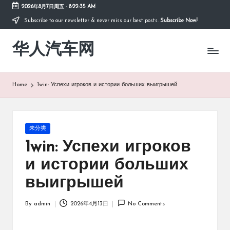
2026年8月7日周五
-
8:22:35 AM
Subscribe to our newsletter & never miss our best posts.
Subscribe Now!
Skip
to
华人汽车网
content
Home
1win: Успехи игроков и истории больших выигрышей
Posted
未分类
in
1win: Успехи игроков
и истории больших
выигрышей
By
admin
2026年4月13日
No Comments
Posted
by