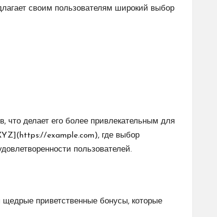
едлагает своим пользователям широкий выбор
в, что делает его более привлекательным для
YZ](https://example.com), где выбор
 удовлетворенности пользователей.
ны щедрые приветственные бонусы, которые