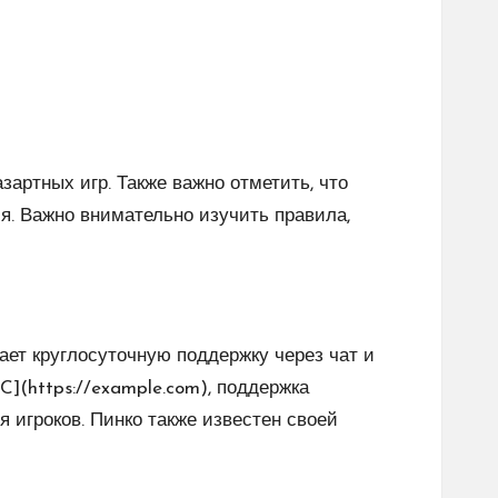
зартных игр. Также важно отметить, что
я. Важно внимательно изучить правила,
ает круглосуточную поддержку через чат и
C](https://example.com), поддержка
я игроков. Пинко также известен своей