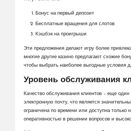
Бонус на первый депозит
Бесплатные вращения для слотов
Кэшбэк на проигрыши
Эти предложения делают игру более привлекат
многие другие казино предлагают схожие бон
чтобы выбрать наиболее выгодные условия 
Уровень обслуживания к
Качество обслуживания клиентов – еще один в
электронную почту, что является значительны
ограничена по времени или доступна только н
оперативностью в решении вопросов и высок