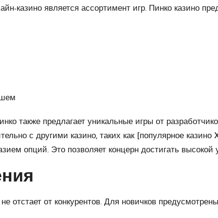
йн-казино является ассортимент игр. Пинко казино пр
ышем
инко также предлагает уникальные игры от разработчико
ельно с другими казино, таких как [популярное казино X
азием опций. Это позволяет концерн достигать высокой
ения
же не отстает от конкурентов. Для новичков предусмотре