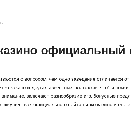
ts
казино официальный 
иваются с вопросом, чем одно заведение отличается от 
нко казино и других известных платформ, чтобы помочь
ь внимание, включают разнообразие игр, бонусные пред
реимуществах официального сайта пинко казино и его о