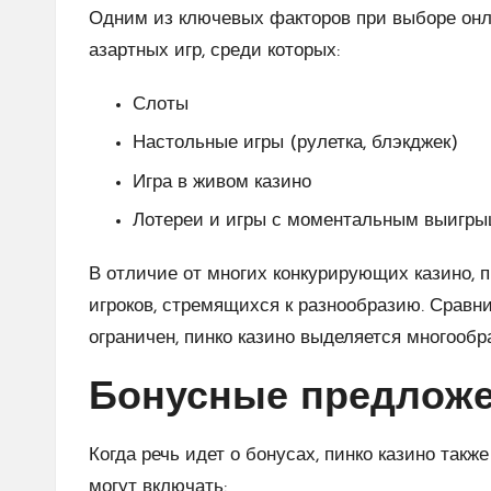
Одним из ключевых факторов при выборе онла
азартных игр, среди которых:
Слоты
Настольные игры (рулетка, блэкджек)
Игра в живом казино
Лотереи и игры с моментальным выигр
В отличие от многих конкурирующих казино, п
игроков, стремящихся к разнообразию. Сравнит
ограничен, пинко казино выделяется многообр
Бонусные предлож
Когда речь идет о бонусах, пинко казино так
могут включать: