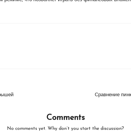
грышей
Сравнение пинк
Comments
No comments yet. Why don’t you start the discussion?