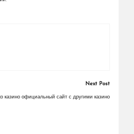
Next Post
о казино официальный сайт с другими казино