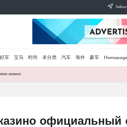
Subscr
好车
宝马
时尚
未分类
汽车
海外
豪车
Homepag
гими казино
казино официальный 