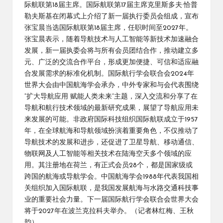
际航联第18届主席。国际航联第17届主席克里斯多夫·恰普
勒夫斯基在闭幕式上介绍了新一届执行委员会组成，宣布
张宝晨当选国际航联第18届主席，任职时间至2027年。
张宝晨表示，随着导航技术与人工智能等新技术加速融合
发展，新一届执委会将与所有会员团结合作，推动建立多
元、广泛的交流合作平台，形成更加便捷、可信和适应融
合发展需求的标准化机制。国际航行学会联合会2024年
世界大会由中国航海学会承办，中外专家和与会代表围绕
“扩大导航应用 赋能人类未来”主题，深入交流和分享了在
导航和航行技术领域的最新研究成果，展望了导航应用未
来发展的可能。非政府国际科技组织国际航联成立于1957
年，在全球航海和导航领域扮演着重要角色，不仅推动了
导航技术的发展和进步，还促进了卫星导航、移动通信、
物联网及人工智能等相关技术在陆海空天多个领域的应
用。其注册地在荷兰，有正式会员28个，都是国家级或
跨国的航海或导航学会。中国航海学会1988年代表我国相
关组织加入国际航联，是我国发展航海与水路交通科技事
业的重要社会力量。下一届国际航行学会联合会世界大会
将于2027年在波兰克拉科夫举办。（记者林红梅、王秋
韵）