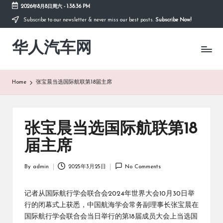
2026年8月8日周六
-
1:38:36 PM
Subscribe to our newsletter & never miss our best posts.
Subscribe Now!
Skip
to
华人汽车网
content
Home
张宝晨当选国际航联第18届主席
张宝晨当选国际航联第18
届主席
By
admin
2025年3月25日
No Comments
Posted
by
记者从国际航行学会联合会2024年世界大会10月30日举
行的闭幕式上获悉，中国航海学会常务副理事长张宝晨在
国际航行学会联合会当日举行的第18届成员大会上当选国